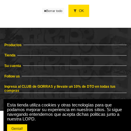
OK
Borrar todo
Productos
Tienda
Su cuenta
Follow us
Ingresa al CLUB de GORRAS y llevate un 10% de DTO en todas tus
compras
Esta tienda utiliza cookies y otras tecnologías para que
podamos mejorar su experiencia en nuestros sitios. Si sigue
navegando entendemos que acepta dichas politicas junto a
nuestra LOPD.
Genial!
2024 Tienda Online de Gorras - Mejores modelos para todos los