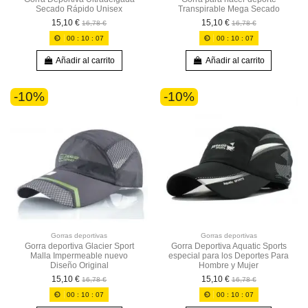
Secado Rápido Unisex
Transpirable Mega Secado
15,10 €
15,10 €
16,78 €
16,78 €
00
:
10
:
07
00
:
10
:
07
Añadir al carrito
Añadir al carrito
-10%
-10%
Gorras deportivas
Gorras deportivas
Gorra deportiva Glacier Sport
Gorra Deportiva Aquatic Sports
Malla Impermeable nuevo
especial para los Deportes Para
Diseño Original
Hombre y Mujer
15,10 €
15,10 €
16,78 €
16,78 €
00
:
10
:
07
00
:
10
:
07