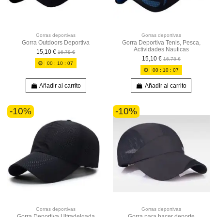
Gorras deportivas
Gorras deportivas
Gorra Outdoors Deportiva
Gorra Deportiva Tenis, Pesca,
Actividades Nauticas
15,10 €
16,78 €
15,10 €
16,78 €
00
:
10
:
07
00
:
10
:
07
Añadir al carrito
Añadir al carrito
-10%
-10%
Gorras deportivas
Gorras deportivas
Gorra Deportiva Ultradelgada
Gorra para hacer deporte