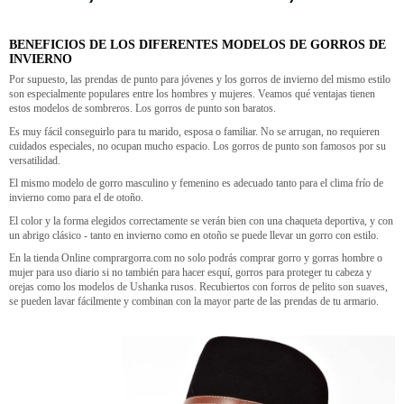
BENEFICIOS DE LOS DIFERENTES MODELOS DE GORROS DE
INVIERNO
Por supuesto, las prendas de punto para jóvenes y los gorros de invierno del mismo estilo
son especialmente populares entre los hombres y mujeres. Veamos qué ventajas tienen
estos modelos de sombreros. Los gorros de punto son baratos.
Es muy fácil conseguirlo para tu marido, esposa o familiar. No se arrugan, no requieren
cuidados especiales, no ocupan mucho espacio. Los gorros de punto son famosos por su
versatilidad.
El mismo modelo de gorro masculino y femenino es adecuado tanto para el clima frío de
invierno como para el de otoño.
El color y la forma elegidos correctamente se verán bien con una chaqueta deportiva, y con
un abrigo clásico - tanto en invierno como en otoño se puede llevar un gorro con estilo.
En la tienda Online comprargorra.com no solo podrás comprar gorro y gorras hombre o
mujer para uso diario si no también para hacer esquí, gorros para proteger tu cabeza y
orejas como los modelos de Ushanka rusos. Recubiertos con forros de pelito son suaves,
se pueden lavar fácilmente y combinan con la mayor parte de las prendas de tu armario.