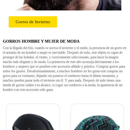
Gorros de Invierno
GORROS HOMBRE Y MUJER DE MODA
Con la llegada del frío, cuando se acerca el invierno y el otoño, la presencia de un gorro en
el armario de un hombre o mujer es inevitable. Después de todo, este objeto es capaz de
proteger de las heladas, el viento, y correctamente seleccionado, para hacer la imagen
mucho más elegante y de moda. La primavera de este año aconseja directamente a los
hombres y mujeres que se prueben este accesorio afilado y práctico. Comprar gorros para
todos los gustos. Desafortunadamente, a muchos hombres no les gusta este comprar un
gorro para su vestuario, dejando sin ponerse el sombrero hasta el último momento, y
muchos pueden pasar todo el invierno sin él. Y para nada. Después de todo tienes una
tienda de gorras online a tu alcance, si coges un sombrero a la moda, la apariencia de un
hombre con este accesorio sólo gana.