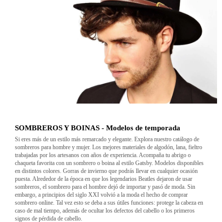
SOMBREROS Y BOINAS - Modelos de temporada
Si eres más de un estilo más remarcado y elegante. Explora nuestro catálogo de
sombreros para hombre y mujer. Los mejores materiales de algodón, lana, fieltro
trabajadas por los artesanos con años de experiencia. Acompaña tu abrigo o
chaqueta favorita con un sombrero o boina al estilo Gatsby. Modelos disponibles
en distintos colores. Gorras de invierno que podrás llevar en cualquier ocasión
puesta. Alrededor de la época en que los legendarios Beatles dejaron de usar
sombreros, el sombrero para el hombre dejó de importar y pasó de moda. Sin
embargo, a principios del siglo XXI volvió a la moda el hecho de comprar
sombrero online. Tal vez esto se deba a sus útiles funciones: protege la cabeza en
caso de mal tiempo, además de ocultar los defectos del cabello o los primeros
signos de pérdida de cabello.