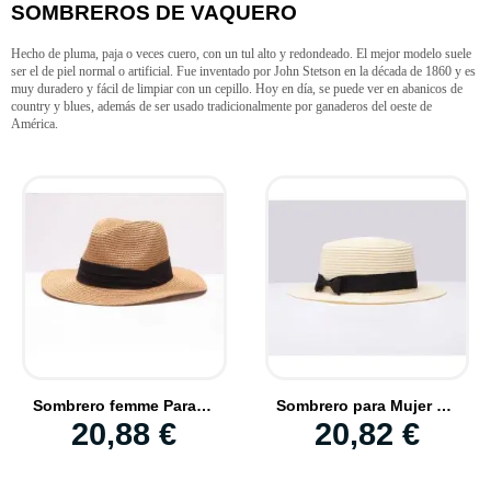
SOMBREROS DE VAQUERO
Hecho de pluma, paja o veces cuero, con un tul alto y redondeado. El mejor modelo suele
ser el de piel normal o artificial. Fue inventado por John Stetson en la década de 1860 y es
muy duradero y fácil de limpiar con un cepillo. Hoy en día, se puede ver en abanicos de
country y blues, además de ser usado tradicionalmente por ganaderos del oeste de
América.
Sombrero femme Para Verano Paja Protector de sol Ligero y Cómodo
Sombrero para Mujer Señora de Paja buena Calidad Con Lazo para Verano
20,88 €
20,82 €