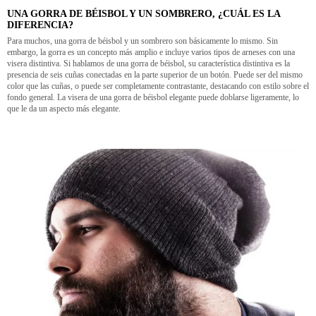
UNA GORRA DE BÉISBOL Y UN SOMBRERO, ¿CUÁL ES LA
DIFERENCIA?
Para muchos, una gorra de béisbol y un sombrero son básicamente lo mismo. Sin
embargo, la gorra es un concepto más amplio e incluye varios tipos de arneses con una
visera distintiva. Si hablamos de una gorra de béisbol, su característica distintiva es la
presencia de seis cuñas conectadas en la parte superior de un botón. Puede ser del mismo
color que las cuñas, o puede ser completamente contrastante, destacando con estilo sobre el
fondo general. La visera de una gorra de béisbol elegante puede doblarse ligeramente, lo
que le da un aspecto más elegante.