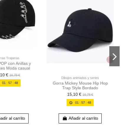
ras Traperas
OP con Anillas y
Go
tes Moda casual
,10 €
16,78 €
Dibujos animados y series
Gorra Mickey Mouse Hip Hop
01
:
57
:
46
Trap Style Bordado
15,10 €
16,78 €
01
:
57
:
46
adir al carrito
Añadir al carrito