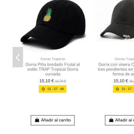
Gorras Traperas
Gorras Trap
Gorra Piña bordado Frutal al
Gorra con visera 
estilo TRAP Tropical Gorra
tres pendientes en 
curvada
forma de an
15,10 €
15,10 €
16,78 €
16,
01
:
57
:
46
01
:
57
Añadir al carrito
Añadir al 