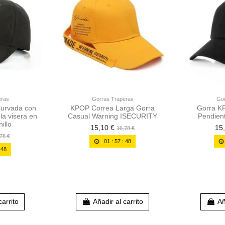
eras
Gorras Traperas
Gor
Curvada con
KPOP Correa Larga Gorra
Gorra KP
la visera en
Casual Warning ISECURITY
Pendien
illo
15,10 €
15
16,78 €
78 €
01
:
57
:
46
:
46
carrito
Añadir al carrito
Añ