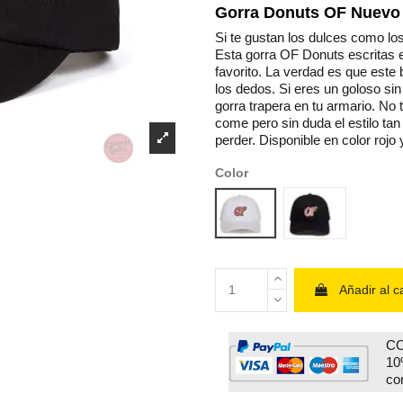
Gorra Donuts OF Nuevo 
Si te gustan los dulces como los
Esta gorra OF Donuts escritas 
favorito. La verdad es que este
los dedos. Si eres un goloso sin
gorra trapera en tu armario. No 
come pero sin duda el estilo tan
perder. Disponible en color rojo 
Color
Blanco
Black
Añadir al ca
CO
10
co