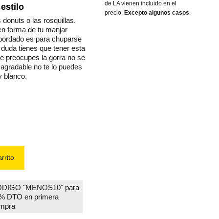
de LA vienen incluido en el
estilo
precio.
Excepto algunos casos
.
 donuts o las rosquillas.
en forma de tu manjar
 bordado es para chuparse
 duda tienes que tener esta
te preocupes la gorra no se
 agradable no te lo puedes
y blanco.
rrito
DIGO "MENOS10" para
% DTO en primera
mpra