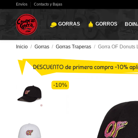
Envíos
Contacto y Bajas
GORRAS
GORROS
BOIN
Inicio
Gorras
Gorras Traperas
Gorra OF Donuts L
-10%