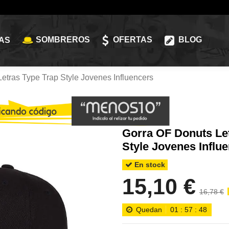
SOMBREROS
OFERTAS
BLOG
AS
etras Type Trap Style Jovenes Influencers
Gorra OF Donuts Le
Style Jovenes Influ
En stock
15,10 €
16,78 €
Quedan
01
:
57
:
46