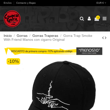
Envíos
Contacto y Bajas
EUR €
0
Inicio
Gorras
Gorras Traperas
Gorra Trap Smoke
With Friend Manos con cigarro Original
-10%