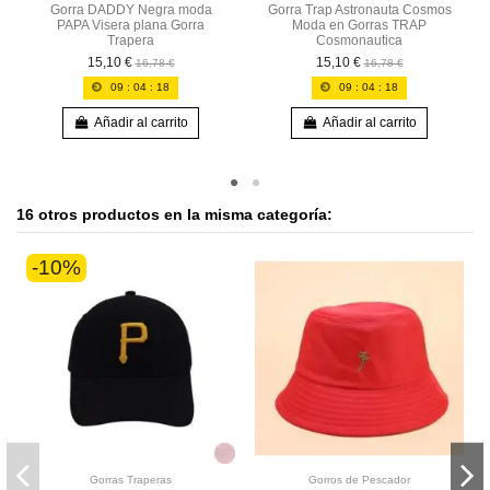
Gorra DADDY Negra moda
Gorra Trap Astronauta Cosmos
PAPA Visera plana Gorra
Moda en Gorras TRAP
Trapera
Cosmonautica
15,10 €
15,10 €
16,78 €
16,78 €
09
:
04
:
17
09
:
04
:
17
Añadir al carrito
Añadir al carrito
16 otros productos en la misma categoría:
-10%
Gorras Traperas
Gorros de Pescador