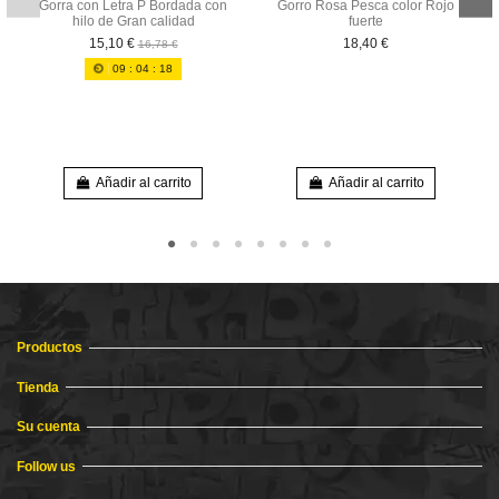
Gorra con Letra P Bordada con
Gorro Rosa Pesca color Rojo
hilo de Gran calidad
fuerte
15,10 €
18,40 €
16,78 €
09
:
04
:
17
Añadir al carrito
Añadir al carrito
Productos
Tienda
Su cuenta
Follow us