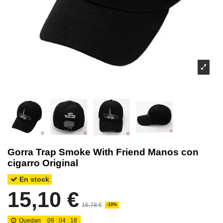
Gorra Trap Smoke With Friend Manos con
cigarro Original
En stock
15,10 €
16,78 €
-10%
Quedan
09
:
04
:
17