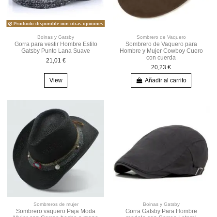
Producto disponible con otras opciones
Boinas y Gatsby
Sombrero de Vaquero
Gorra para vestir Hombre Estilo
Sombrero de Vaquero para
Gatsby Punto Lana Suave
Hombre y Mujer Cowboy Cuero
con cuerda
21,01 €
20,23 €
View
Añadir al carrito
Sombreros de mujer
Boinas y Gatsby
Sombrero vaquero Paja Moda
Gorra Gatsby Para Hombre