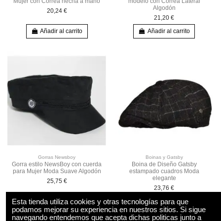
Mujer con Correa hecha a mano
modelo con Correa Lateral
Algodón
20,24 €
21,20 €
Añadir al carrito
Añadir al carrito
Gorras Newsboy
Boinas y Gatsby
Gorra estilo NewsBoy con cuerda
Boina de Diseño Gatsby
para Mujer Moda Suave Algodón
estampado cuadros Moda
elegante
25,75 €
23,76 €
Esta tienda utiliza cookies y otras tecnologías para que
Añadir al carrito
Añadir al carrito
podamos mejorar su experiencia en nuestros sitios. Si sigue
navegando entendemos que acepta dichas politicas junto a