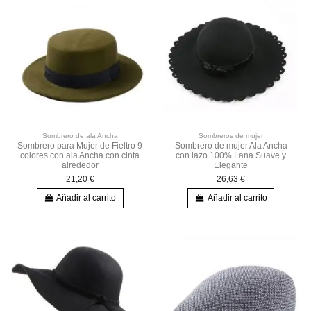
Sombrero de ala Ancha
Sombreros de mujer
Sombrero para Mujer de Fieltro 9
Sombrero de mujer Ala Ancha
colores con ala Ancha con cinta
con lazo 100% Lana Suave y
alrededor
Elegante
21,20 €
26,63 €
Añadir al carrito
Añadir al carrito