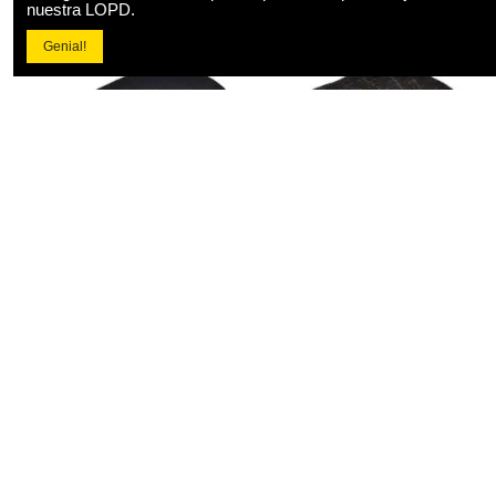
nuestra LOPD.
Genial!
Producto disponible con otras opciones
Boinas y Gatsby
Boinas y Gatsby
Boina de Lana diseño de
Boina estilo Gatsby Moda
Temporada estilo Gatsby
Hombre Lana Cuadros
estampado solido
24,08 €
26,64 €
Añadir al carrito
View