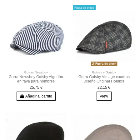
Fuera de stock
Fuera de stock
Gorras Newsboy
Boinas y Gatsby
Gorra Newsboy Gatsby Algodón
Gorra Gatsby Vintage cuadros
en raya para hombres
Diseño Original Hombre
25,75 €
22,15 €
Añadir al carrito
View