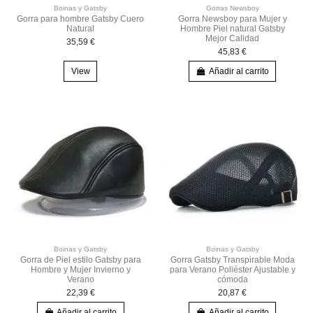
Boinas y Gatsby
Gorras Newsboy
Gorra para hombre Gatsby Cuero
Gorra Newsboy para Mujer y
Natural
Hombre Piel natural Gatsby
Mejor Calidad
35,59 €
45,83 €
View
Añadir al carrito
Boinas y Gatsby
Boinas y Gatsby
Gorra de Piel estilo Gatsby para
Gorra Gatsby Transpirable Moda
Hombre y Mujer Invierno y
para Verano Poliéster Ajustable y
Verano
cómoda
22,39 €
20,87 €
Añadir al carrito
Añadir al carrito