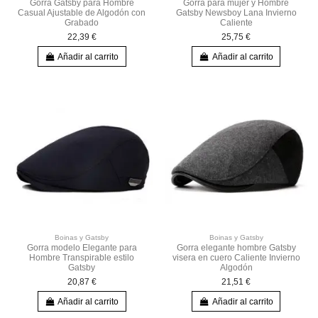
Gorra Gatsby para Hombre
Gorra para mujer y Hombre
Casual Ajustable de Algodón con
Gatsby Newsboy Lana Invierno
Grabado
Caliente
22,39 €
25,75 €
Añadir al carrito
Añadir al carrito
Boinas y Gatsby
Boinas y Gatsby
Gorra modelo Elegante para
Gorra elegante hombre Gatsby
Hombre Transpirable estilo
visera en cuero Caliente Invierno
Gatsby
Algodón
20,87 €
21,51 €
Añadir al carrito
Añadir al carrito