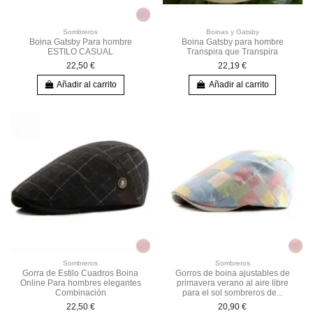
Sombreros
Boinas y Gatsby
Boina Gatsby Para hombre
Boina Gatsby para hombre
ESTILO CASUAL
Transpira que Transpira
22,50 €
22,19 €
Añadir al carrito
Añadir al carrito
Sombreros
Sombreros
Gorra de Estilo Cuadros Boina
Gorros de boina ajustables de
Online Para hombres elegantes
primavera verano al aire libre
Combinación
para el sol sombreros de...
22,50 €
20,90 €