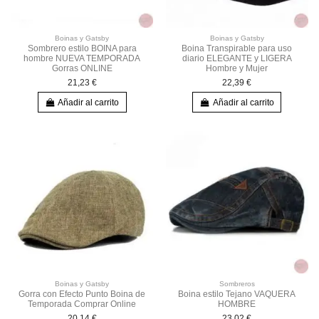
Boinas y Gatsby
Boinas y Gatsby
Sombrero estilo BOINA para
Boina Transpirable para uso
hombre NUEVA TEMPORADA
diario ELEGANTE y LIGERA
Gorras ONLINE
Hombre y Mujer
21,23 €
22,39 €
Añadir al carrito
Añadir al carrito
Boinas y Gatsby
Sombreros
Gorra con Efecto Punto Boina de
Boina estilo Tejano VAQUERA
Temporada Comprar Online
HOMBRE
20,14 €
23,02 €