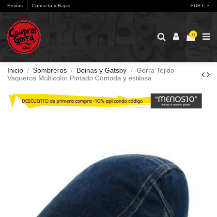
Envíos
Contacto y Bajas
EUR €
0
Inicio
Sombreros
Boinas y Gatsby
Gorra Tejido
Vaqueros Multicolor Pintado Cómoda y estilosa