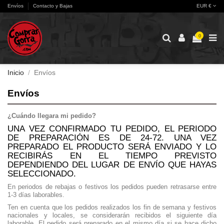
Envíos
Contacto y Bajas
EUR €
0
Inicio
Envíos
Envíos
¿Cuándo llegara mi pedido?
UNA VEZ CONFIRMADO TU PEDIDO, EL PERIODO
DE PREPARACIÓN ES DE 24-72. UNA VEZ
PREPARADO EL PRODUCTO SERÁ ENVIADO Y LO
RECIBIRÁS EN EL TIEMPO PREVISTO
DEPENDIENDO DEL LUGAR DE ENVÍO QUE HAYAS
SELECCIONADO.
En periodos de rebajas o festivos los pedidos pueden retrasarse entre
1-3 días laborables.
Ten en cuenta que los pedidos realizados los fin de semana y festivos
nacionales y locales, se considerarán recibidos el siguiente día
laborable. El pedido será preparado en el mismo día si se hace dicho