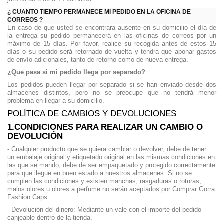
¿ CUANTO TIEMPO PERMANECE MI PEDIDO EN LA OFICINA DE
CORREOS ?
En caso de que usted se encontrara ausente en su domicilio el día de
la entrega su pedido permanecerá en las oficinas de correos por un
máximo de 15 días. Por favor, realice su recogida antes de estos 15
días o su pedido será retornado de vuelta y tendrá que abonar gastos
de envío adicionales, tanto de retorno como de nueva entrega.
¿Que pasa si mi pedido llega por separado?
Los pedidos pueden llegar por separado si se han enviado desde dos
almacenes distintos, pero no se preocupe que no tendrá menor
problema en llegar a su domicilio.
POLÍTICA DE CAMBIOS Y DEVOLUCIONES
1.CONDICIONES PARA REALIZAR UN CAMBIO O
DEVOLUCIÓN
- Cualquier producto que se quiera cambiar o devolver, debe de tener
un embalaje original y etiquetado original en las mismas condiciones en
las que se mando, debe de ser empaquetado y protegido correctamente
para que llegue en buen estado a nuestros almacenes. Si no se
cumplen las condiciones y existen manchas, rasgaduras o roturas,
malos olores u olores a perfume no serán aceptados por Comprar Gorra
Fashion Caps.
- Devolución del dinero: Mediante un vale con el importe del pedido
canjeable dentro de la tienda.