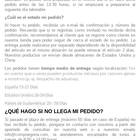
pedido antes de las 13:30 horas, si no empezará a prepararse al
siguiente día laborable.
¿Cuál es el estado mi pedido?
Al hacer tu pedido, recibirás un e-mail de confirmación y número de
pedido. Recuerda que si te registras como invitado no recibirás dicha
confirmación, recomendamos al cliente que se registre como cliente en
nuestra tienda para poder seguir de cerca el estado de su pedido. La
entrega puede realizarse por separado dependiendo de la disponibilidad
del articulo en el mismo almacén se puede retrasar el artículo 2 días.
Nuestros productos se envían desde almacenes de Estados Unidos y
China.
:
Ten
Los pedidos tienen
tiempo medio de entrega
según localización
en cuenta que a veces pueden producirse retrasos por razones ajenas
a nosotros (p. ej. despacho de aduanas).
España 15-21 Días
Estados Unidos 20-39 Días
Países de Sudamérica: 20 - 58 Días
¿QUÉ HAGO SI NO LLEGA MI PEDIDO?
Si pasado el plazo de entrega (máximo 50 dias en caso de España) no
has recibido tu pedido, póngase en contacto con nosotros a partir del
apartado de consultas en nuestra web o a nuestros emails
info@comprargorra.com, te atenderemos encantados de lunes a
jueves de 8:00 a 14:00 horas.