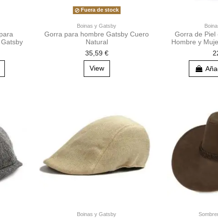
Fuera de stock
Boinas y Gatsby
Boina
para
Gorra para hombre Gatsby Cuero
Gorra de Piel
o Gatsby
Natural
Hombre y Mujer
35,59 €
2
View
Añad
Boinas y Gatsby
Sombrer