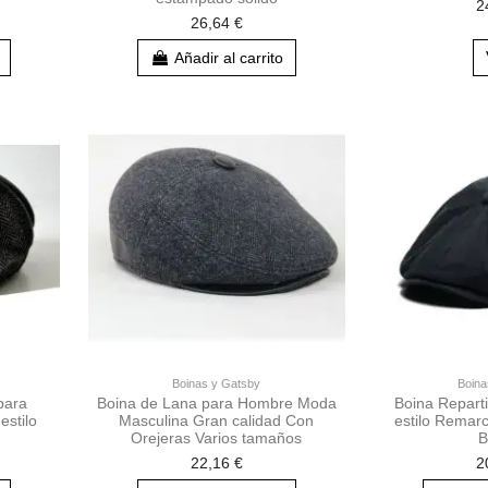
2
26,64 €
Añadir al carrito
Boinas y Gatsby
Boina
para
Boina de Lana para Hombre Moda
Boina Reparti
estilo
Masculina Gran calidad Con
estilo Remar
Orejeras Varios tamaños
B
22,16 €
2