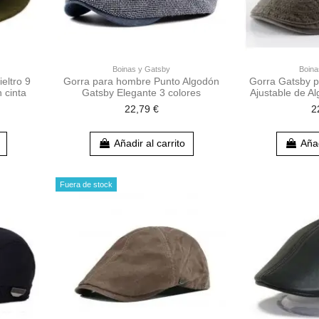
Boinas y Gatsby
Boina
eltro 9
Gorra para hombre Punto Algodón
Gorra Gatsby 
 cinta
Gatsby Elegante 3 colores
Ajustable de A
22,79 €
2
Añadir al carrito
Añad
Fuera de stock