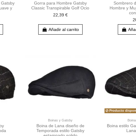
 Gatsby
Gorra para Hombre Gatsby
Sombrero d
uave y
Classic Transpirable Golf Ocio
Hombre y Mu
con
22,39 €
2
Añadir al carrito
Añad
Producto dispon
Boinas y Gatsby
Boina
by
Boina de Lana diseño de
Boina estilo 
oda
Temporada estilo Gatsby
Lana
estampado solido