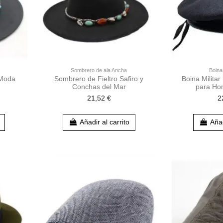
Sombrero de ala Ancha
Boina
 Moda
Sombrero de Fieltro Safiro y
Boina Milita
Conchas del Mar
para Ho
21,52 €
2
Añadir al carrito
Añad