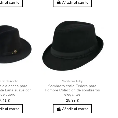
ir al carrito
Añadir al carrito
 de ala Ancha
Sombrero Trilby
 ala ancha para
Sombrero estilo Fedora para
te Lana suave con
Hombre Colección de sombreros
 de cuero
elegantes
7,41 €
25,99 €
ir al carrito
Añadir al carrito