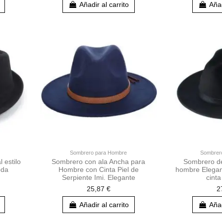
Añadir al carrito
Añad
Sombrero para Hombre
Sombrero
 estilo
Sombrero con ala Ancha para
Sombrero de
oda
Hombre con Cinta Piel de
hombre Elegan
Serpiente Imi. Elegante
cinta
25,87 €
2
Añadir al carrito
Añad