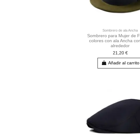
Sombrero de ala Ancha
Sombrero para Mujer de Fi
colores con ala Ancha con
alrededor
21,20 €
Añadir al carrito