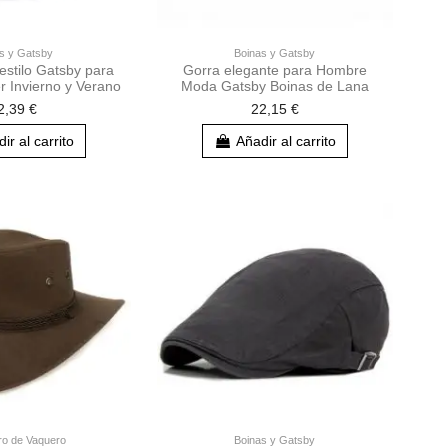
s y Gatsby
Boinas y Gatsby
 estilo Gatsby para
Gorra elegante para Hombre
 Invierno y Verano
Moda Gatsby Boinas de Lana
2,39 €
22,15 €
ir al carrito
Añadir al carrito
o de Vaquero
Boinas y Gatsby