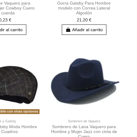
e Vaquero para
Gorra Gatsby Para Hombre
jer Cowboy Cuero
modelo con Correa Lateral
 cuerda
Algodón
0,23 €
21,20 €
ir al carrito
Añadir al carrito
ible con otras opciones
s y Gatsby
Sombrero de Vaquero
Gatsby Moda Hombre
Sombrero de Lana Vaquero para
 Cuadros
Hombre y Mujer Jazz con cinta de
Cuero