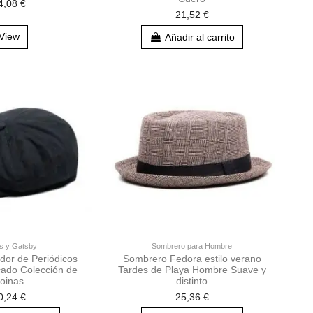
4,08 €
21,52 €
View
Añadir al carrito
s y Gatsby
Sombrero para Hombre
dor de Periódicos
Sombrero Fedora estilo verano
cado Colección de
Tardes de Playa Hombre Suave y
oinas
distinto
0,24 €
25,36 €