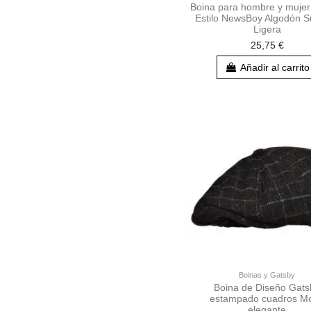
Boina para hombre y mujer
Estilo NewsBoy Algodón S
Ligera
25,75 €
Añadir al carrito
Boinas y Gatsby
Boina de Diseño Gats
estampado cuadros M
elegante