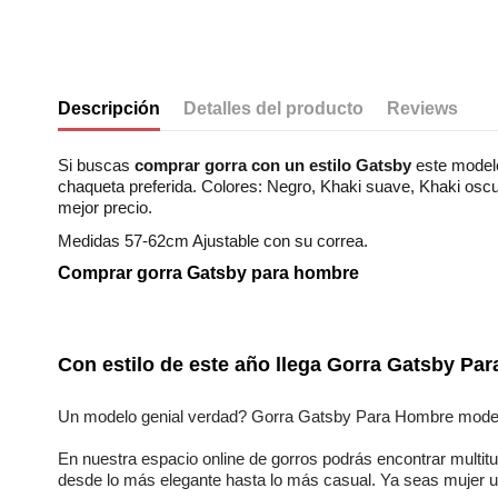
Descripción
Detalles del producto
Reviews
Si buscas
comprar gorra con un estilo Gatsby
este modelo
chaqueta preferida. Colores: Negro, Khaki suave, Khaki oscur
mejor precio.
Medidas 57-62cm Ajustable con su correa.
Comprar gorra Gatsby para hombre
No reviews
Composición
Estilos
Con estilo de este año llega
Gorra Gatsby Par
Genero
Un modelo genial verdad?
Gorra Gatsby Para Hombre model
En nuestra
espacio online
de
gorros
podrás encontrar
multit
desde lo más elegante hasta lo más casual. Ya seas
mujer 