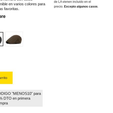
de LA vienen incluido en el
nible en varios colores para
precio.
Excepto algunos casos
.
s favoritas.
bre
s 1
dark khaki 1
rrito
DIGO "MENOS10" para
% DTO en primera
mpra