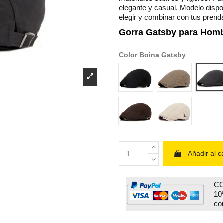
elegante y casual. Modelo dispo
elegir y combinar con tus prenda
Gorra Gatsby para Hom
Color Boina Gatsby
negra 1
light khaki 1
gri
cofee
beige 1
Añadir al ca
CO
10
co