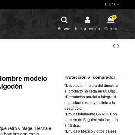
EUR €
0
Buscar
Iniciar sesión
Carrito
 Hombre modelo
Protección al comprador
Algodón
*Devolución integra del dinero si
el producto no llega en 60 Días.
*Reembolso parcial o íntegro si
el producto es muy distinto a la
descripción.
*Envíos totalmente GRATIS Con
numero de Seguimiento incluido
7-15 días.
oque retro vintage. Hecha e
*Envíos a México y otros países
ra hombre con estilo