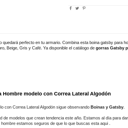
 quedará perfecto en tu armario. Combina esta boina gatsby para h
o, Beige, Gris y Café. Ya disponible el catálogo de
gorras Gatsby 
Algodón
Elegante
a Hombre modelo con Correa Lateral Algodón
Masculino
o con Correa Lateral Algodón
sigue observando
Boinas y Gatsby
.
ud de modelos
que crean tendencia este año. Estamos
al día
para dar
u hombre
estamos seguros
de que lo que buscas esta aqui
.