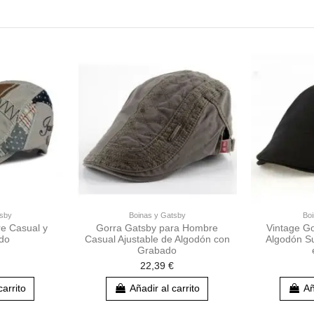
tsby
Boinas y Gatsby
Boi
e Casual y
Gorra Gatsby para Hombre
Vintage G
ido
Casual Ajustable de Algodón con
Algodón Su
Grabado
22,39 €
carrito
Añadir al carrito
Añ