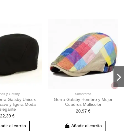
Fuera 
nas y Gatsby
Sombreros
orra Gatsby Unisex
Gorra Gatsby Hombre y Mujer
Gor
ave y ligera Moda
Cuadros Multicolor
elegante
20,97 €
22,39 €
adir al carrito
Añadir al carrito