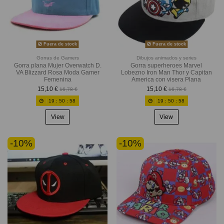
Fuera de stock
Fuera de stock
Gorras de Gamers
Dibujos animados y series
Gorra plana Mujer Overwatch D.
Gorra superheroes Marvel
VA Blizzard Rosa Moda Gamer
Lobezno Iron Man Thor y Capitan
Femenina
America con visera Plana
15,10 €
15,10 €
16,78 €
16,78 €
19
:
50
:
56
19
:
50
:
56
View
View
-10%
-10%