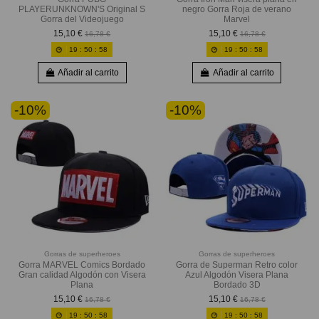
PLAYERUNKNOWN'S Original S
negro Gorra Roja de verano
Gorra del Videojuego
Marvel
15,10 €
15,10 €
16,78 €
16,78 €
19
:
50
:
56
19
:
50
:
56
Añadir al carrito
Añadir al carrito
-10%
-10%
Gorras de superheroes
Gorras de superheroes
Gorra MARVEL Comics Bordado
Gorra de Superman Retro color
Gran calidad Algodón con Visera
Azul Algodón Visera Plana
Plana
Bordado 3D
15,10 €
15,10 €
16,78 €
16,78 €
19
:
50
:
56
19
:
50
:
56