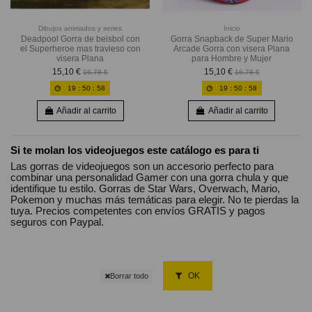
Dibujos animados y series
Inicio
Deadpool Gorra de beisbol con
Gorra Snapback de Super Mario
el Superheroe mas travieso con
Arcade Gorra con visera Plana
visera Plana
para Hombre y Mujer
15,10 €
15,10 €
16,78 €
16,78 €
19
:
50
:
56
19
:
50
:
56
Añadir al carrito
Añadir al carrito
Si te molan los videojuegos este catálogo es para ti
Las gorras de videojuegos son un accesorio perfecto para
combinar una personalidad Gamer con una gorra chula y que
identifique tu estilo. Gorras de Star Wars, Overwach, Mario,
Pokemon y muchas más temáticas para elegir. No te pierdas la
tuya. Precios competentes con envíos GRATIS y pagos
seguros con Paypal.
OK
Borrar todo