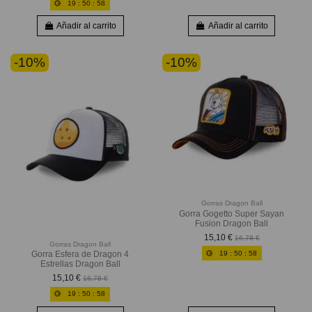
19
:
50
:
56
Añadir al carrito
Añadir al carrito
-10%
-10%
Gorras Dragon Ball
Gorra Gogetto Super Sayan
Fusion Dragon Ball
15,10 €
16,78 €
Gorras Dragon Ball
19
:
50
:
56
Gorra Esfera de Dragon 4
Estrellas Dragon Ball
15,10 €
16,78 €
19
:
50
:
56