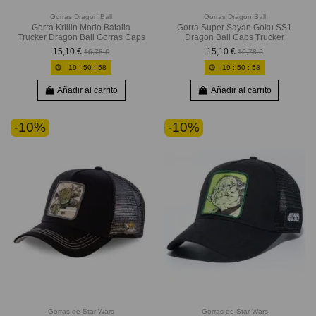
Gorras Dragon Ball
Gorras Dragon Ball
Gorra Krillin Modo Batalla
Gorra Super Sayan Goku SS1
Trucker Dragon Ball Gorras Caps
Dragon Ball Caps Trucker
15,10 €
15,10 €
16,78 €
16,78 €
19
:
50
:
56
19
:
50
:
56
Añadir al carrito
Añadir al carrito
-10%
-10%
Gorras de Star Wars
Gorras de Star Wars