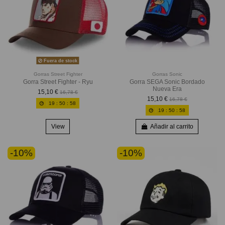
Fuera de stock
Gorras Street Fighter
Gorras Sonic
Gorra Street Fighter - Ryu
Gorra SEGA Sonic Bordado
Nueva Era
15,10 €
16,78 €
15,10 €
16,78 €
19
:
50
:
56
19
:
50
:
56
View
Añadir al carrito
-10%
-10%