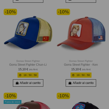
-10%
-10%
Gorras Street Fighter
Gorras Street Fighter
Gorra Street Fighter Chun-Li
Gorra Street Fighter - Ken
15,10 €
15,10 €
16,78 €
16,78 €
19
:
50
:
56
19
:
50
:
56
Añadir al carrito
Añadir al carrito
-10%
-10%
Fuera de stock