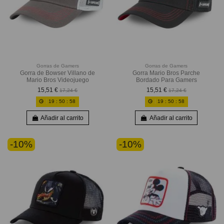
Gorras de Gamers
Gorras de Gamers
Gorra de Bowser Villano de
Gorra Mario Bros Parche
Mario Bros Videojuego
Bordado Para Gamers
15,51 €
15,51 €
17,24 €
17,24 €
19
:
50
:
56
19
:
50
:
56
Añadir al carrito
Añadir al carrito
-10%
-10%