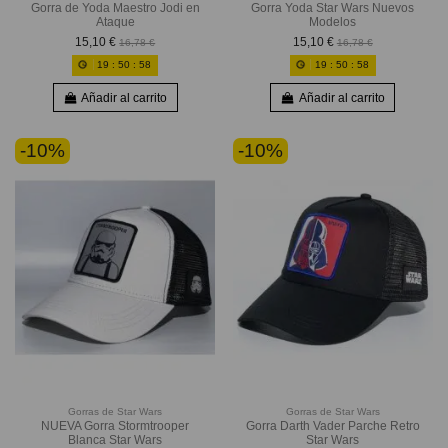
Gorra de Yoda Maestro Jodi en
Gorra Yoda Star Wars Nuevos
Ataque
Modelos
15,10 €
15,10 €
16,78 €
16,78 €
19
:
50
:
56
19
:
50
:
56
Añadir al carrito
Añadir al carrito
-10%
-10%
Gorras de Star Wars
Gorras de Star Wars
NUEVA Gorra Stormtrooper
Gorra Darth Vader Parche Retro
Blanca Star Wars
Star Wars