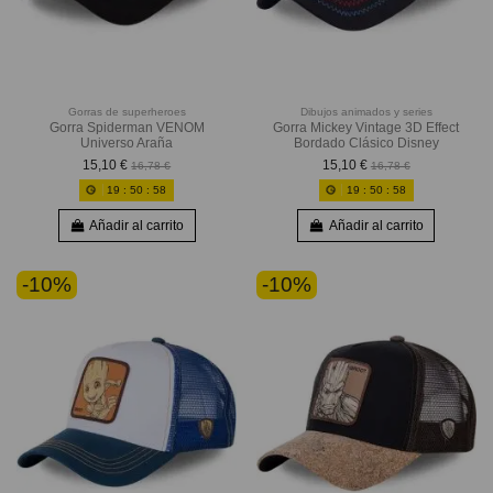
Gorras de superheroes
Dibujos animados y series
Gorra Spiderman VENOM
Gorra Mickey Vintage 3D Effect
Universo Araña
Bordado Clásico Disney
15,10 €
15,10 €
16,78 €
16,78 €
19
:
50
:
56
19
:
50
:
56
Añadir al carrito
Añadir al carrito
-10%
-10%