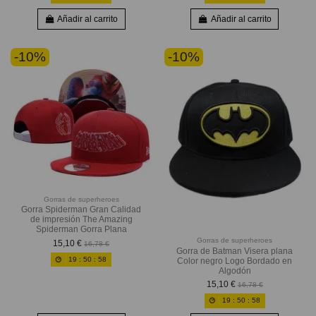
Añadir al carrito
Añadir al carrito
-10%
-10%
Gorras de superheroes
Gorra Spiderman Gran Calidad
de impresión The Amazing
Spiderman Gorra Plana
Gorras de superheroes
15,10 €
16,78 €
Gorra de Batman Visera plana
19
:
50
:
56
Color negro Logo Bordado en
Algodón
15,10 €
16,78 €
19
:
50
:
56