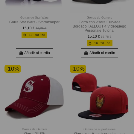
Gorras de Star Wars
Gorras de Gamers
Gorra Star Wars - Stormtrooper
Gorra con visera Curvada
Bordado FALLOUT 4 Videojuego
15,10 €
16,78 €
Personaje Tutorial
19
:
50
:
56
15,10 €
16,78 €
19
:
50
:
56
Añadir al carrito
Añadir al carrito
-10%
-10%
Gorras de Gamers
Gorras de superheroes
Gorra PUBG
Gorra Iron Man visera plana en