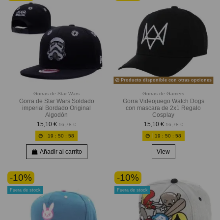
Producto disponible con otras opciones
Gorras de Star Wars
Gorras de Gamers
Gorra de Star Wars Soldado
Gorra Videojuego Watch Dogs
imperial Bordado Original
con mascara de 2x1 Regalo
Algodón
Cosplay
15,10 €
15,10 €
16,78 €
16,78 €
19
:
50
:
56
19
:
50
:
56
Añadir al carrito
View
-10%
-10%
Fuera de stock
Fuera de stock