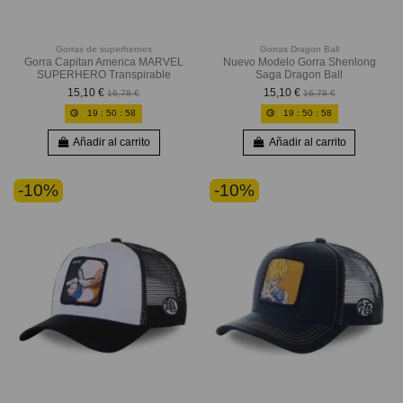
Gorras de superheroes
Gorras Dragon Ball
Gorra Capitan America MARVEL
Nuevo Modelo Gorra Shenlong
SUPERHERO Transpirable
Saga Dragon Ball
15,10 €
15,10 €
16,78 €
16,78 €
19
:
50
:
56
19
:
50
:
56
Añadir al carrito
Añadir al carrito
-10%
-10%