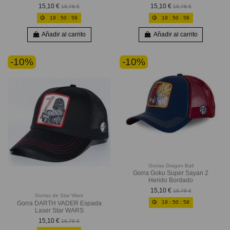
15,10 €
15,10 €
16,78 €
16,78 €
19
:
50
:
56
19
:
50
:
56
Añadir al carrito
Añadir al carrito
-10%
-10%
Gorras Dragon Ball
Gorra Goku Super Sayan 2
Herido Bordado
15,10 €
16,78 €
Gorras de Star Wars
19
:
50
:
56
Gorra DARTH VADER Espada
Laser Star WARS
15,10 €
16,78 €