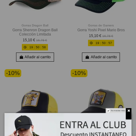
Gorras Dragon Ball
Gorras de Gamers
Gorra Shenron Dragon Ball
Gorra Yoshi Pixel Mario Bros
Colección Limitada
15,10 €
16,78 €
15,10 €
16,78 €
19
:
50
:
56
19
:
50
:
56
Añadir al carrito
Añadir al carrito
-10%
-10%
No mostrar más.
Gorras Pokemon
Gorras de Star Wars