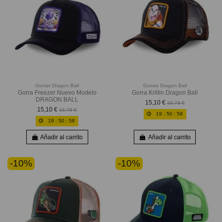
Gorras Dragon Ball
Gorras Dragon Ball
Gorra Freezer Nuevo Modelo
Gorra Krillin Dragon Ball
DRAGON BALL
15,10 €
16,78 €
15,10 €
16,78 €
19
:
50
:
56
19
:
50
:
56
Añadir al carrito
Añadir al carrito
-10%
-10%