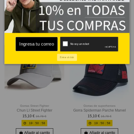
Gorra Pikachu Parche Bordado
Nueva Gorra Boba Fett Parche
Pokemon
Star Wars
15,10 €
15,10 €
16,78 €
16,78 €
19
:
50
:
56
19
:
50
:
56
Añadir al carrito
Añadir al carrito
-10%
-10%
Entrar al club
Gorras Street Fighter
Gorras de superheroes
Chun LI Street Fighter
Gorra Spiderman Parche Marvel
15,10 €
15,10 €
16,78 €
16,78 €
19
:
50
:
56
19
:
50
:
56
Añadir al carrito
Añadir al carrito