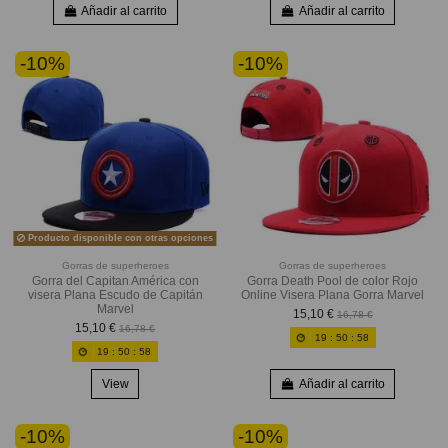
Añadir al carrito
Añadir al carrito
-10%
-10%
Producto disponible con otras opciones
Gorras de superheroes
Gorras de superheroes
Gorra del Capitan América con
Gorra Death Pool de color Rojo
visera Plana Escudo de Capitán
Online Visera Plana Gorra Marvel
Marvel
15,10 €
16,78 €
15,10 €
16,78 €
19
:
50
:
56
19
:
50
:
56
View
Añadir al carrito
-10%
-10%