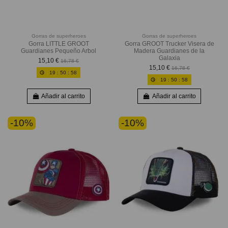
Gorras de superheroes
Gorras de superheroes
Gorra LITTLE GROOT
Gorra GROOT Trucker Visera de
Guardianes Pequeño Arbol
Madera Guardianes de la
Galaxia
15,10 €
16,78 €
15,10 €
16,78 €
19
:
50
:
56
19
:
50
:
56
Añadir al carrito
Añadir al carrito
-10%
-10%