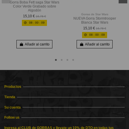
Gorra Boba Fett saga Star Wars
Color Verde Grabado sobre
Algodón
Gorras de Star Wars
15,10 €
16,78 €
NUEVA Gorra Stormtrooper
Blanca Star Wars
08
:
00
:
08
15,10 €
16,78 €
08
:
00
:
08
Añadir al carrito
Añadir al carrito
Productos
Tienda
Su cuenta
Follow us
Ingresa al CLUB de GORRAS y llevate un 10% de DTO en todas tus