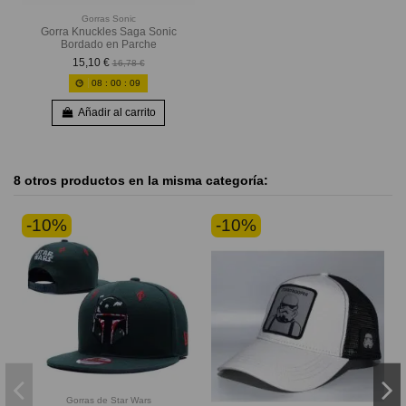
Gorras Sonic
Gorra Knuckles Saga Sonic
Bordado en Parche
15,10 €
16,78 €
08
:
00
:
08
Añadir al carrito
8 otros productos en la misma categoría:
-10%
-10%
Gorras de Star Wars