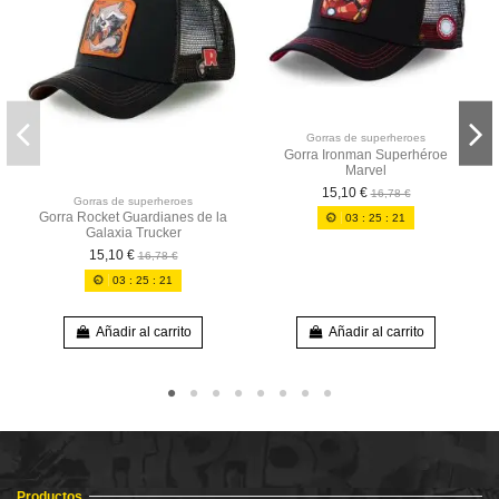
Gorras de superheroes
Gorra Ironman Superhéroe
Marvel
15,10 €
16,78 €
Gorras de superheroes
Gorra Rocket Guardianes de la
03
:
25
:
20
Galaxia Trucker
15,10 €
16,78 €
03
:
25
:
20
Añadir al carrito
Añadir al carrito
Productos