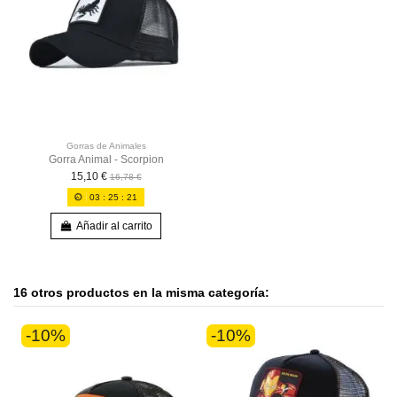
Gorras de Animales
Gorra Animal - Scorpion
15,10 €
16,78 €
03
:
25
:
20
Añadir al carrito
16 otros productos en la misma categoría:
-10%
-10%