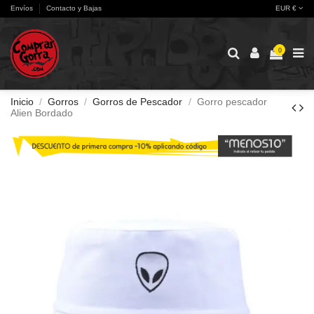
Envíos
Contacto y Bajas
EUR €
0
Inicio
Gorros
Gorros de Pescador
Gorro pescador
Alien Bordado