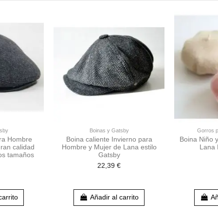
tsby
Boinas y Gatsby
Gorros p
ara Hombre
Boina caliente Invierno para
Boina Niño 
ran calidad
Hombre y Mujer de Lana estilo
Lana 
ios tamaños
Gatsby
22,39 €
carrito
Añadir al carrito
Añ