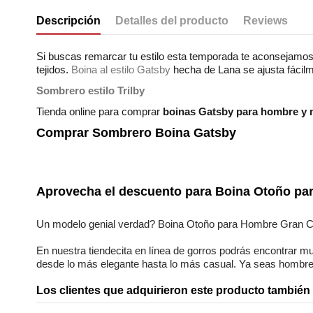
Descripción
Detalles del producto
Reviews
Si buscas remarcar tu estilo esta temporada te aconsejamos
tejidos.
Boina al estilo Gatsby
hecha de Lana se ajusta fácilm
Sombrero estilo Trilby
Tienda online para comprar
boinas Gatsby para hombre y 
Comprar Sombrero Boina Gatsby
No reviews
Composición
Estilos
Aprovecha el descuento para
Boina Otoño par
Genero
Un modelo genial verdad?
Boina Otoño para Hombre Gran Ca
En nuestra
tiendecita en línea
de
gorros
podrás encontrar
mu
desde lo más elegante hasta lo más casual. Ya seas
hombre
Los clientes que adquirieron este producto tambié