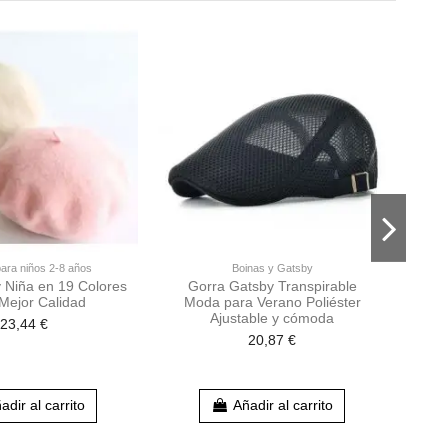
ara niños 2-8 años
Boinas y Gatsby
y Niña en 19 Colores
Gorra Gatsby Transpirable
Go
Mejor Calidad
Moda para Verano Poliéster
Gat
Ajustable y cómoda
23,44 €
20,87 €
adir al carrito
Añadir al carrito