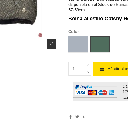
disponible en el Stock de
Boinas
57-58cm
Boina al estilo Gatsby 
Color
Gris
Verde oscuro
Añadir al ca
CO
10
co