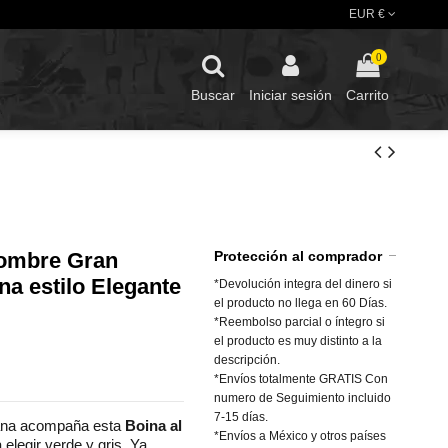
EUR €
0
Buscar
Iniciar sesión
Carrito
Hombre Gran
Protección al comprador
na estilo Elegante
*Devolución integra del dinero si
el producto no llega en 60 Días.
*Reembolso parcial o íntegro si
el producto es muy distinto a la
descripción.
*Envíos totalmente GRATIS Con
numero de Seguimiento incluido
7-15 días.
lana acompaña esta
Boina al
*Envíos a México y otros países
elegir verde y gris. Ya