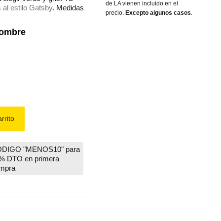
de LA vienen incluido en el
 al estilo Gatsby
. Medidas
precio.
Excepto algunos casos
.
Hombre
rrito
DIGO "MENOS10" para
% DTO en primera
mpra