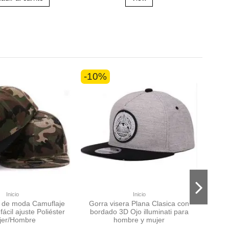
-10%
-10
Inicio
Inicio
 de moda Camuflaje
Gorra visera Plana Clasica con
BR
fácil ajuste Poliéster
bordado 3D Ojo illuminati para
Go
jer/Hombre
hombre y mujer