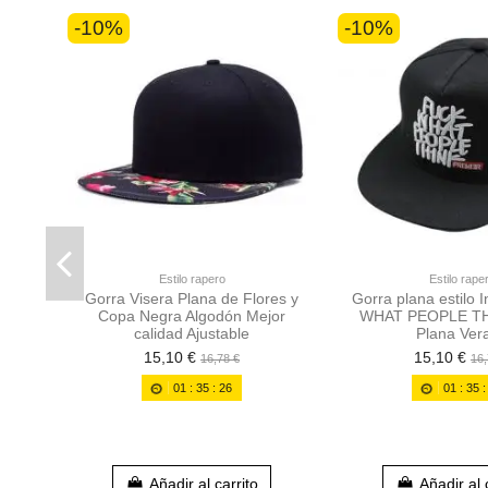
-10%
-10%
Estilo rapero
Estilo rape
Gorra Visera Plana de Flores y
Gorra plana estilo 
Copa Negra Algodón Mejor
WHAT PEOPLE THI
calidad Ajustable
Plana Ver
15,10 €
15,10 €
16,78 €
16,
01
:
35
:
25
01
:
35
Añadir al carrito
Añadir al 