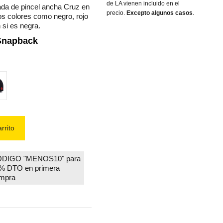
de LA vienen incluido en el
ada de pincel ancha Cruz en
precio.
Excepto algunos casos
.
os colores como negro, rojo
 si es negra.
Snapback
ro 4
ra logo rojo
rrito
DIGO "MENOS10" para
% DTO en primera
mpra