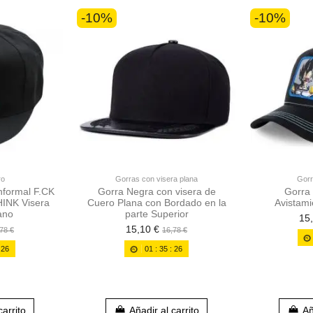
-10%
-10%
ro
Gorras con visera plana
Gorr
Informal F.CK
Gorra Negra con visera de
Gorra 
NK Visera
Cuero Plana con Bordado en la
Avistami
ano
parte Superior
15
15,10 €
78 €
16,78 €
:
25
01
:
35
:
25
carrito
Añadir al carrito
Añ