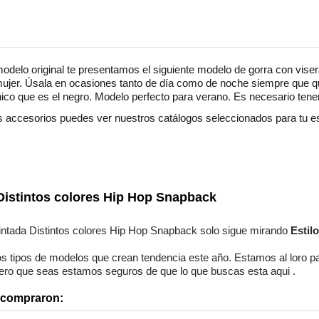
odelo original te presentamos el siguiente modelo de gorra con viser
jer. Úsala en ocasiones tanto de día como de noche siempre que qui
nico que es el negro. Modelo perfecto para verano. Es necesario tener
accesorios puedes ver nuestros catálogos seleccionados para tu est
Algodón
Informal
Distintos colores Hip Hop Snapback
Unisex
intada Distintos colores Hip Hop Snapback
solo sigue mirando
Estil
s tipos de modelos
que crean tendencia este año. Estamos
al loro
pa
nero que seas
estamos seguros
de que lo que buscas esta aqui
.
n compraron: