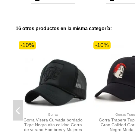
16 otros productos en la misma categoría:
-10%
-10%
Gorras
Gorras Trap
Gorra Visera Curvada bordado
Gorra Trapera Tu
Tigre Negro alta calidad Gorra
Gran Calidad Gorr
de verano Hombres y Mujeres
Negro Moda