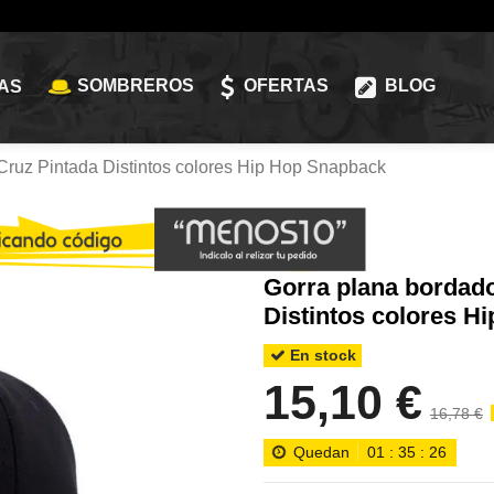
SOMBREROS
OFERTAS
BLOG
AS
Cruz Pintada Distintos colores Hip Hop Snapback
Gorra plana bordad
Distintos colores H
En stock
15,10 €
16,78 €
Quedan
01
:
35
:
24