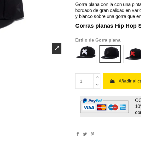
Gorra plana con la con una pint
bordado de gran calidad en vari
y blanco sobre una gorra que en
Gorras planas Hip Hop 
Estilo de Gorra plana
negra logo blanco 4
negra logo neg
neg
Añadir al ca
CO
10
co