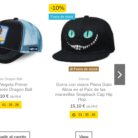
-10%
-10
Fuera de stock
Fuera de stock
as Dragon Ball
Gorras
Vegeta Primer
Gorra con visera Plana Gato
G
ento Dragon Ball
Alicia en el País de las
ex
maravillas Snapback Cap Hip
,10 €
16,78 €
Hop...
01
:
35
:
25
15,10 €
16,78 €
01
:
35
:
25
adir al carrito
View