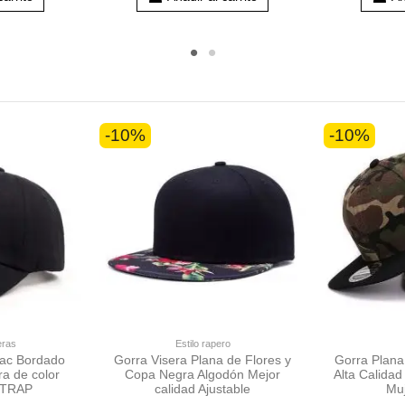
-10%
-10%
eras
Estilo rapero
pac Bordado
Gorra Visera Plana de Flores y
Gorra Plana
a de color
Copa Negra Algodón Mejor
Alta Calidad 
 TRAP
calidad Ajustable
Mu