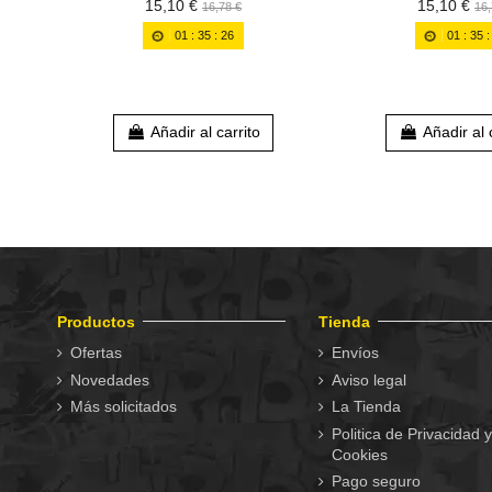
15,10 €
15,10 €
16,78 €
16,
01
:
35
:
25
01
:
35
Añadir al carrito
Añadir al 
Productos
Tienda
Ofertas
Envíos
Novedades
Aviso legal
Más solicitados
La Tienda
Politica de Privacidad y
Cookies
Pago seguro