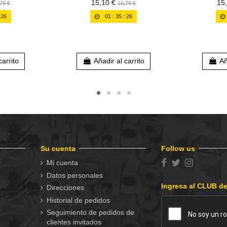
15,10 €
15
78 €
16,78 €
:
25
01
:
35
:
25
carrito
Añadir al carrito
Añ
Su cuenta
Follow us
Mi cuenta
Datos personales
Ingresa al CLUB d
Direcciones
Historial de pedidos
Seguimiento de pedidos de
clientes invitados