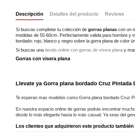
Descripción
Detalles del producto
Reviews
Si buscas completar tu colección de
gorras planas
con un m
medidas de 55-60cm. Perfectamente valida para hombre y mu
bordado: rojo, blanco y negro sobre la gorra plana de color ú
Si buscas una
tienda online con gorras de visera plana
y mas 
Gorras con visera plana
No reviews
Composición
Estilos
Llevate ya
Gorra plana bordado Cruz Pintada 
Genero
Te esperan mas modelos como
Gorra plana bordado Cruz P
En nuestra
espacio online
de
gorras
podrás encontrar
mucho
desde lo más elegante hasta lo más casual. Ya seas
del ge
Los clientes que adquirieron este producto tambié