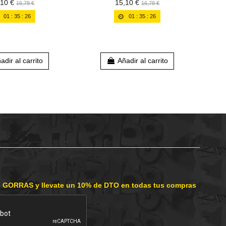
,10 €
15,10 €
16,78 €
16,78 €
01
:
35
:
25
01
:
35
:
25
adir al carrito
Añadir al carrito
e GORRAS y llevate un 10% de DTO en todas tus compras