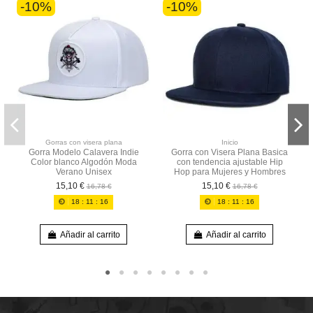
-10%
-10%
Gorras con visera plana
Inicio
Gorra Modelo Calavera Indie
Gorra con Visera Plana Basica
Color blanco Algodón Moda
con tendencia ajustable Hip
Verano Unisex
Hop para Mujeres y Hombres
15,10 €
15,10 €
16,78 €
16,78 €
18
:
11
:
15
18
:
11
:
15
Añadir al carrito
Añadir al carrito