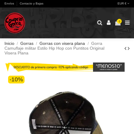
Envíos
Contacto y Bajas
EUR €
0
Inicio
Gorras
Gorras con visera plana
Gorra
Camuflaje militar Estilo Hip Hop con Puntitos Original
Visera Plana
-10%