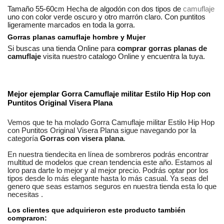
Tamaño 55-60cm Hecha de algodón con dos tipos de
camuflaje
uno con color verde oscuro y otro marrón claro. Con puntitos
ligeramente marcados en toda la gorra.
Gorras planas camuflaje hombre y Mujer
Si buscas una tienda Online para
comprar gorras planas de
camuflaje
visita nuestro catalogo Online y encuentra la tuya.
No reviews
Composición
Algodón
Estilos
Militar
Mejor ejemplar
Gorra Camuflaje militar Estilo Hip Hop con
Puntitos Original Visera Plana
Genero
Unisex
Vemos que te ha molado
Gorra Camuflaje militar Estilo Hip Hop
con Puntitos Original Visera Plana
sigue navegando por la
categoría
Gorras con visera plana
.
En nuestra
tiendecita en línea
de
sombreros
podrás encontrar
multitud de modelos
que crean tendencia este año. Estamos
al
loro
para darte lo mejor y al mejor precio. Podrás optar por los
tipos desde lo más elegante hasta lo más casual. Ya seas
del
genero que seas
estamos seguros
en nuestra tienda esta lo que
necesitas
.
Los clientes que adquirieron este producto también
compraron: