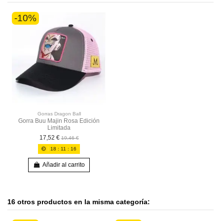
-10%
Gorras Dragon Ball
Gorra Buu Majin Rosa Edición
Limitada
17,52 €
19,46 €
18
:
11
:
15
Añadir al carrito
16 otros productos en la misma categoría: