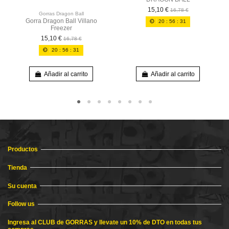
15,10 €
16,78 €
Gorras Dragon Ball
Gorra Dragon Ball Villano
20
:
56
:
30
Freezer
15,10 €
16,78 €
20
:
56
:
30
Añadir al carrito
Añadir al carrito
Productos
Tienda
Su cuenta
Follow us
Ingresa al CLUB de GORRAS y llevate un 10% de DTO en todas tus