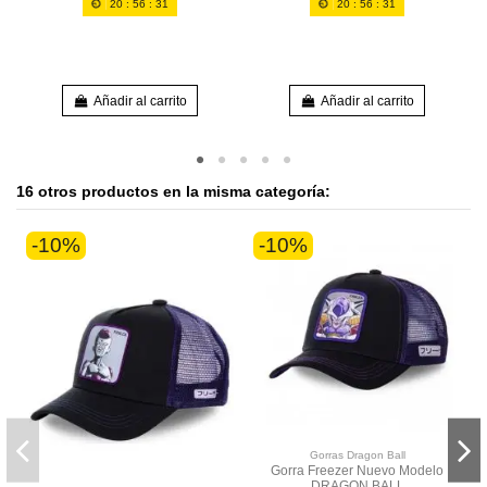
20
:
56
:
31
20
:
56
:
30
Añadir al carrito
Añadir al carrito
16 otros productos en la misma categoría:
-10%
-10%
Gorras Dragon Ball
Gorra Freezer Nuevo Modelo
DRAGON BALL