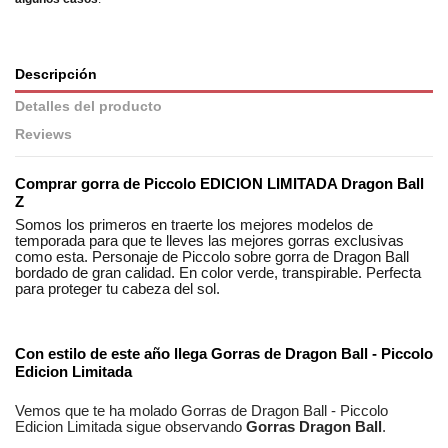
Descripción
Detalles del producto
Reviews
Comprar gorra de Piccolo EDICION LIMITADA Dragon Ball
Z
Somos los primeros en traerte los mejores modelos de
temporada para que te lleves las mejores gorras exclusivas
como esta. Personaje de Piccolo sobre gorra de Dragon Ball
bordado de gran calidad. En color verde, transpirable. Perfecta
para proteger tu cabeza del sol.
No reviews
Composición
Algodón
Estilos
Friki
Con estilo de este año llega
Gorras de Dragon Ball - Piccolo
Edicion Limitada
Genero
Unisex
Vemos que te ha molado
Gorras de Dragon Ball - Piccolo
Edicion Limitada
sigue observando
Gorras Dragon Ball
.