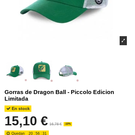
Gorras de Dragon Ball - Piccolo Edicion
Limitada
En stock
15,10 €
16,78 €
-10%
Quedan
20
:
56
:
30