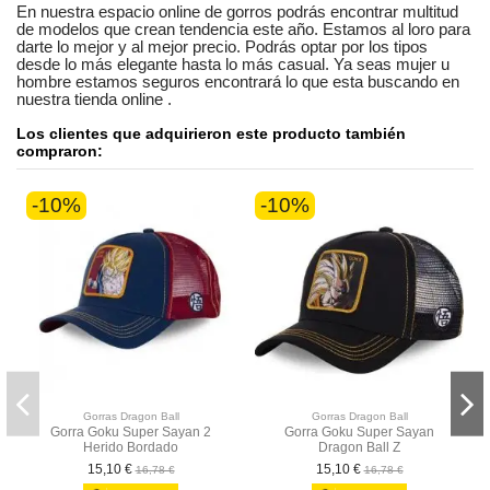
En nuestra
espacio online
de
gorros
podrás encontrar
multitud
de modelos
que crean tendencia este año. Estamos
al loro
para
darte lo mejor y al mejor precio. Podrás optar por los tipos
desde lo más elegante hasta lo más casual. Ya seas
mujer u
hombre
estamos seguros
encontrará lo que esta buscando en
nuestra tienda online
.
Los clientes que adquirieron este producto también
compraron:
-10%
-10%
Gorras Dragon Ball
Gorras Dragon Ball
Gorra Goku Super Sayan 2
Gorra Goku Super Sayan
Herido Bordado
Dragon Ball Z
15,10 €
15,10 €
16,78 €
16,78 €