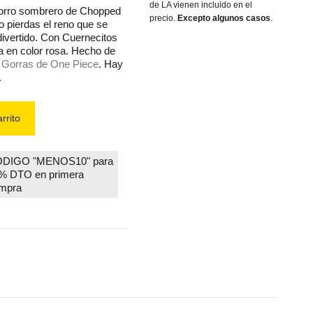
de LA vienen incluido en el
orro sombrero de Chopped
precio.
Excepto algunos casos
.
o pierdas el reno que se
divertido. Con Cuernecitos
ra en color rosa. Hecho de
.
Gorras de One Piece
. Hay
.
rrito
DIGO "MENOS10" para
% DTO en primera
mpra