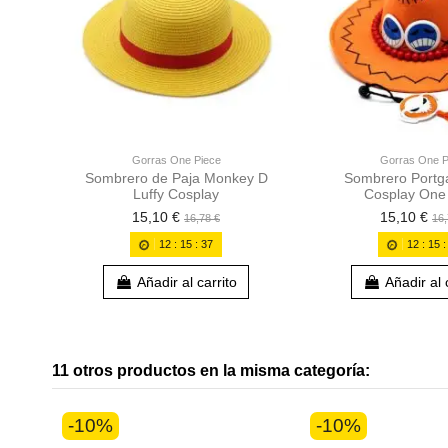
Gorras One Piece
Gorras One P
Sombrero de Paja Monkey D
Sombrero Portg
Luffy Cosplay
Cosplay One
15,10 €
15,10 €
16,78 €
16,
12
:
15
:
36
12
:
15
Añadir al carrito
Añadir al 
11 otros productos en la misma categoría:
-10%
-10%