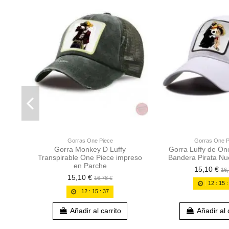
Gorras One Piece
Gorras One P
Gorra Monkey D Luffy
Gorra Luffy de On
Transpirable One Piece impreso
Bandera Pirata N
en Parche
15,10 €
16,
15,10 €
16,78 €
12
:
15
12
:
15
:
36
Añadir al carrito
Añadir al 