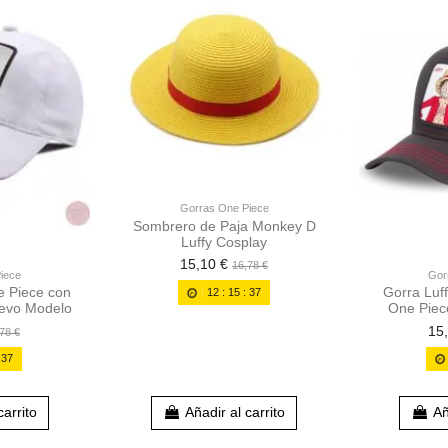
Gorras One Piece
Sombrero de Paja Monkey D
Luffy Cosplay
15,10 €
16,78 €
iece
Gor
e Piece con
Gorra Luf
12
:
15
:
36
uevo Modelo
One Piec
15
78 €
:
36
carrito
Añadir al carrito
Añ