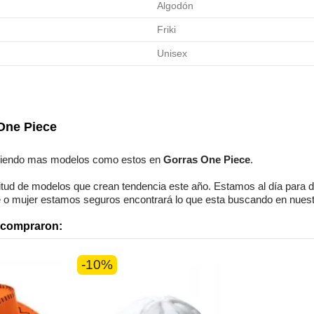
Algodón
Friki
Unisex
One Piece
viendo mas modelos como estos en
Gorras One Piece
.
itud de modelos
que crean tendencia este año. Estamos
al día
para d
 o mujer
estamos seguros
encontrará lo que esta buscando en nuestr
n compraron:
-10%