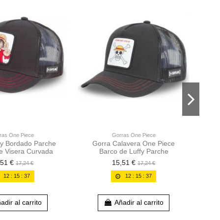
Gor
ras One Piece
Gorras One Piece
fy Bordado Parche
Gorra Calavera One Piece
e Visera Curvada
Barco de Luffy Parche
,51 €
15,51 €
17,24 €
17,24 €
12
:
15
:
36
12
:
15
:
36
adir al carrito
Añadir al carrito