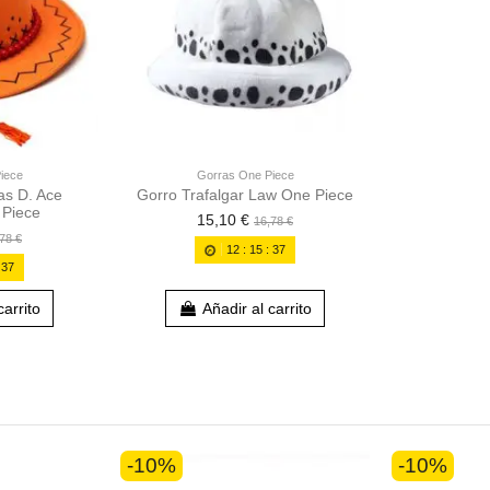
iece
Gorras One Piece
as D. Ace
Gorro Trafalgar Law One Piece
 Piece
15,10 €
16,78 €
78 €
12
:
15
:
36
:
36
carrito
Añadir al carrito
-10%
-10%