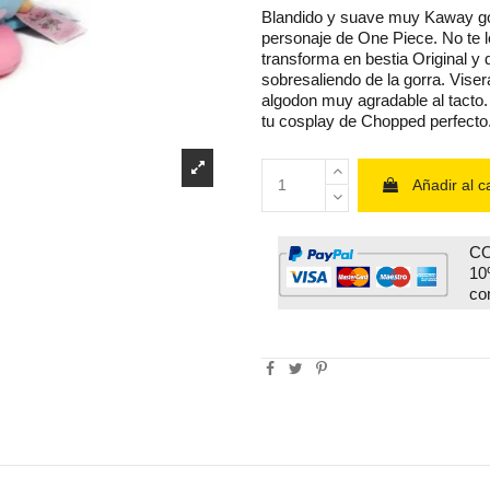
Blandido y suave muy Kaway g
personaje de One Piece. No te l
transforma en bestia Original y 
sobresaliendo de la gorra. Vise
algodon muy agradable al tacto
tu cosplay de Chopped perfecto
Añadir al ca
CO
10
co