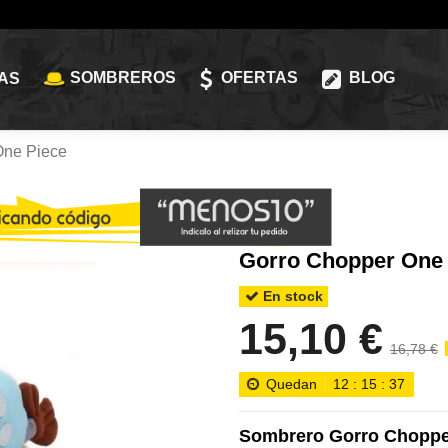
SOMBREROS
OFERTAS
BLOG
AS
One Piece
Gorro Chopper One 
En stock
15,10 €
16,78 €
Quedan
12
:
15
:
36
Sombrero Gorro Choppe