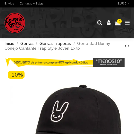
Envíos
Contacto y Bajas
EUR €
0
Inicio
Gorras
Gorras Traperas
Gorra Bad Bunny
Conejo Cantante Trap Style Joven Exito
-10%