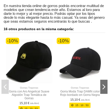
En nuestra
tienda online
de
gorros
podrás encontrar
multitud de
modelos
que crean tendencia este año. Estamos
al loro
para
darte lo mejor y al mejor precio. Podrás optar por los tipos
desde lo más elegante hasta lo más casual. Ya seas
del genero
que seas
estamos seguros
encontrarás lo que buscas
.
16 otros productos en la misma categoría:
-10%
-10%
Gorras Traperas
Gorras Traperas
Gorra con Aro Angelical Suave
Gorra Moda Trap DAMN color
Algodón Trap Temática de
Rojo bordado en Gorra Negra
Gorras
15,10 €
16,78 €
15,10 €
16,78 €
15
:
10
:
53
15
:
10
:
53