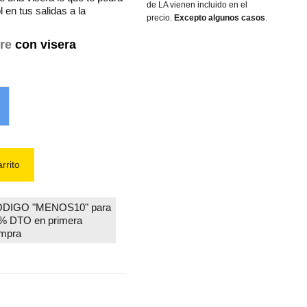
de LA vienen incluido en el
l en tus salidas a la
precio.
Excepto algunos casos
.
re
con visera
l
rrito
DIGO "MENOS10" para
% DTO en primera
mpra