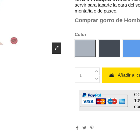
servir para taparte la cara del so
montaña o de paseo.
Comprar gorro de Homb
Color
Gris
Negro
Azu
Añadir al ca
CO
10
co