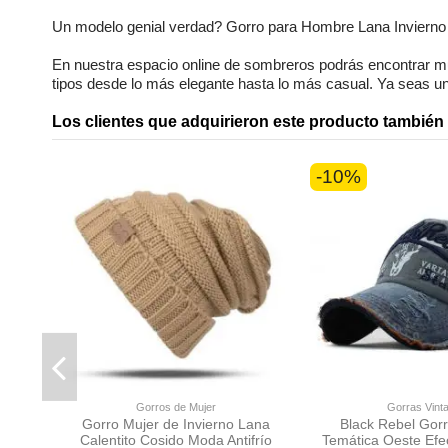
Genero
Un modelo genial verdad?
Gorro para Hombre Lana Invierno
En nuestra
espacio online
de
sombreros
podrás encontrar
m
tipos desde lo más elegante hasta lo más casual. Ya seas
un
Los clientes que adquirieron este producto tambié
-10%
Gorros de Mujer
Gorras Vint
Gorro Mujer de Invierno Lana
Black Rebel Gorr
Calentito Cosido Moda Antifrío
Temática Oeste Efe