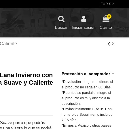
EUR €
0
Buscar
Iniciar sesión
Carrito
Caliente
Lana Invierno con
Protección al comprador
a Suave y Caliente
*Devolución integra del dinero si
el producto no llega en 60 Días.
*Reembolso parcial o íntegro si
el producto es muy distinto a la
descripción.
*Envíos totalmente GRATIS Con
numero de Seguimiento incluido
7-15 días.
 Suave gorro que podrás
*Envíos a México y otros países
ne una visera lo que te podrá