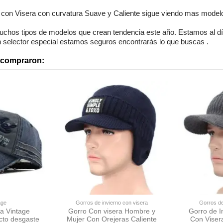
Masculino
 con Visera con curvatura Suave y Caliente
sigue viendo mas model
uchos tipos de modelos
que crean tendencia este año. Estamos
al d
 selector especial
estamos seguros
encontrarás lo que buscas
.
n compraron:
age
Gorros de invierno con visera
Gorros de
a Vintage
Gorro Con visera Hombre y
Gorro de I
cto desgaste
Mujer Con Orejeras Caliente
Con Viser