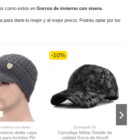
os como estos en
Gorros de invierno con visera
.
ía
para darte lo mejor y al mejor precio. Podrás optar por los
-10%
 invierno con visera
Estampado 3D
nvierno doble capa
Camuflaje Militar Detalle de
Gor
a para hombre Pin
calidad Gorra de Airsoft