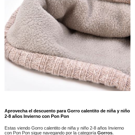
No reviews
Composición
Acrílico,Pelaje,Algodón
Estilos
Básico
Aprovecha el descuento para
Gorro calentito de niña y niño
2-8 años Invierno con Pon Pon
Genero
Unisex
Estas viendo
Gorro calentito de niña y niño 2-8 años Invierno
con Pon Pon
sigue navegando por la categoría
Gorros
.