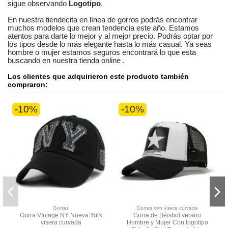
sigue observando
Logotipo
.
En nuestra
tiendecita en línea
de
gorros
podrás encontrar
muchos modelos
que crean tendencia este año. Estamos
atentos
para darte lo mejor y al mejor precio. Podrás optar por
los tipos desde lo más elegante hasta lo más casual. Ya seas
hombre o mujer
estamos seguros
encontrará lo que esta
buscando en nuestra tienda online
.
Los clientes que adquirieron este producto también
compraron:
-10%
-10%
Gorras
Gorras con visera curvada
Gorra VIntage NY Nueva York
Gorra de Béisbol verano
visera curvada
Hombre y Mujer Con logotipo