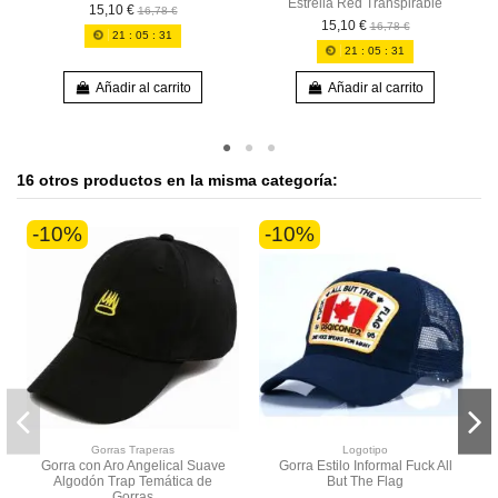
Estrella Red Transpirable
15,10 €
16,78 €
15,10 €
16,78 €
21
:
05
:
30
21
:
05
:
30
Añadir al carrito
Añadir al carrito
16 otros productos en la misma categoría:
-10%
-10%
Gorras Traperas
Logotipo
Gorra con Aro Angelical Suave
Gorra Estilo Informal Fuck All
Algodón Trap Temática de
But The Flag
Gorras