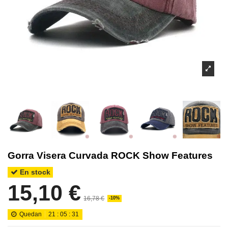
Gorra Visera Curvada ROCK Show Features
En stock
15,10 €
16,78 €
-10%
Quedan
21
:
05
:
30