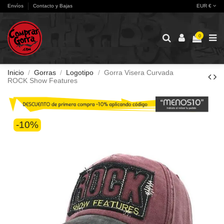
Envíos
Contacto y Bajas
EUR €
0
Inicio
Gorras
Logotipo
Gorra Visera Curvada
ROCK Show Features
-10%