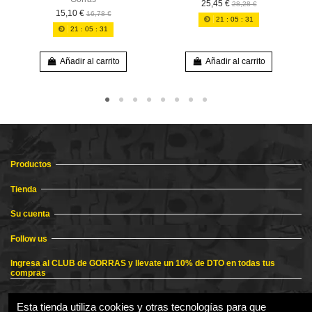
25,45 €
28,28 €
15,10 €
16,78 €
21
:
05
:
31
21
:
05
:
31
Añadir al carrito
Añadir al carrito
Productos
Tienda
Su cuenta
Follow us
Ingresa al CLUB de GORRAS y llevate un 10% de DTO en todas tus
compras
Esta tienda utiliza cookies y otras tecnologías para que