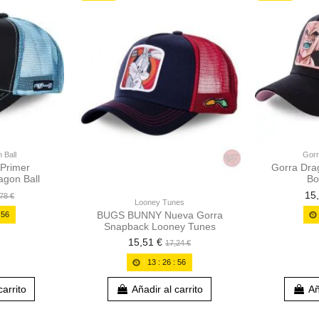
 Ball
Gorr
 Primer
Gorra Dra
agon Ball
Bo
15
78 €
Looney Tunes
BUGS BUNNY Nueva Gorra
:
55
Snapback Looney Tunes
15,51 €
17,24 €
13
:
26
:
55
carrito
Añadir al carrito
Añ