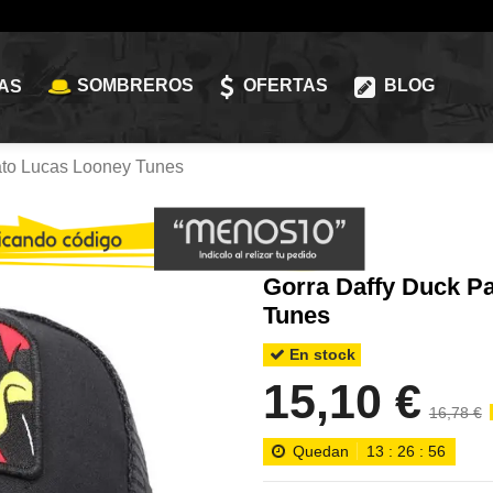
SOMBREROS
OFERTAS
BLOG
AS
ato Lucas Looney Tunes
Gorra Daffy Duck P
Tunes
En stock
15,10 €
16,78 €
Quedan
13
:
26
:
55