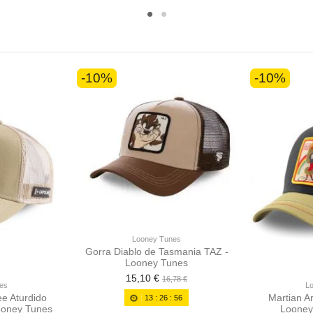
-10%
-10%
Looney Tunes
Gorra Diablo de Tasmania TAZ -
Looney Tunes
15,10 €
16,78 €
es
L
e Aturdido
Martian Ar
13
:
26
:
56
ooney Tunes
Looney