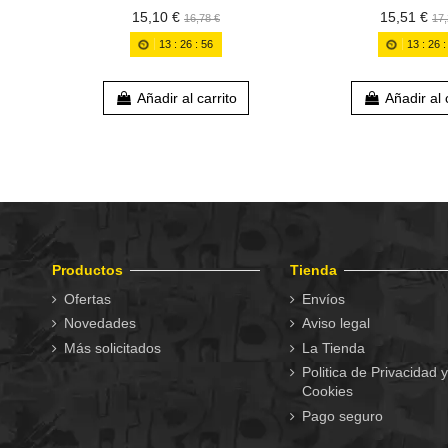
15,10 €
15,51 €
16,78 €
17,
13
:
26
:
56
13
:
26
Añadir al carrito
Añadir al 
Productos
Tienda
Ofertas
Envíos
Novedades
Aviso legal
Más solicitados
La Tienda
Politica de Privacidad y
Cookies
Pago seguro