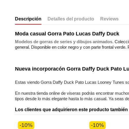
Descripción
Detalles del producto
Reviews
Moda casual Gorra Pato Lucas Daffy Duck
Modelos de gorras de series y dibujos animados.
Colecci
general. Disponible en color negro y con parte frontal verde
No reviews
Composición
Estilos
Nueva incorporacón
Gorra Daffy Duck Pato L
Genero
Estas viendo
Gorra Daffy Duck Pato Lucas Looney Tunes
s
En nuestra
tienda online
de
viseras
podrás encontrar
muchos
tipos desde lo más elegante hasta lo más casual. Ya seas
d
Los clientes que adquirieron este producto tambié
-10%
-10%