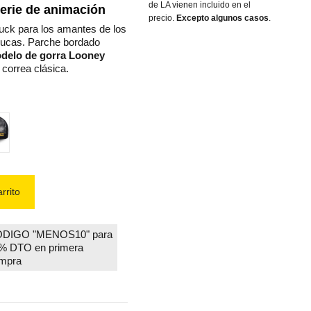
de LA vienen incluido en el
serie de animación
precio.
Excepto algunos casos
.
uck para los amantes de los
 Lucas. Parche bordado
delo de gorra Looney
 correa clásica.
fy verde f bl
rrito
DIGO "MENOS10" para
% DTO en primera
mpra