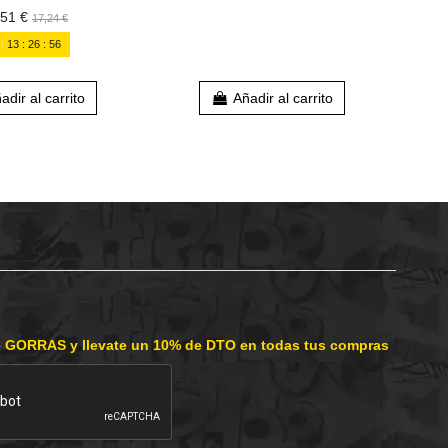
,51 €
17,24 €
13
:
26
:
56
adir al carrito
Añadir al carrito
e GORRAS y llevate un 10% de DTO en todas tus compras