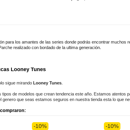
ón para los amantes de las series donde podrás encontrar muchos re
. Parche realizado con bordado de la ultima generación.
Algodón
Informal
ucas Looney Tunes
Unisex
olo sigue mirando
Looney Tunes
.
 tipos de modelos
que crean tendencia este año. Estamos
atentos
p
el genero que seas
estamos seguros
en nuestra tienda esta lo que n
n compraron:
-10%
-10%