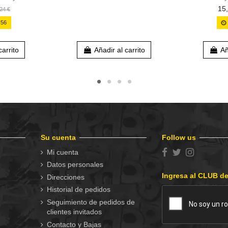
15
24 €
:
56
carrito
Añadir al carrito
Añ
Su cuenta
Follow us
Mi cuenta
Datos personales
Ingresa al CLUB d
Direcciones
Historial de pedidos
Seguimiento de pedidos de
clientes invitados
Contacto y Bajas