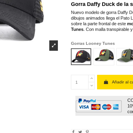
Gorra Daffy Duck de la 
Nuevo modelo de gorra Daffy D
dibujos animados llega el Pato
sobre la parte frontal de este
mo
Tunes
. Con malla transpirable y
Gorras Looney Tunes
daffy negra
daffy verde
daf
Añadir al ca
CO
10
co