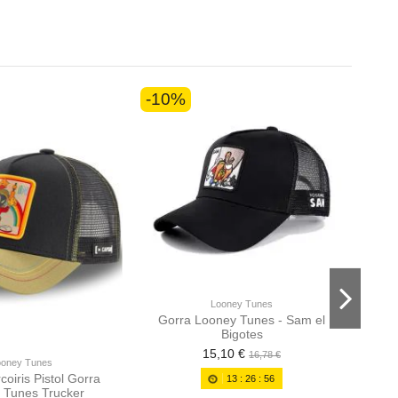
-10%
-10
Looney Tunes
Gorra Looney Tunes - Sam el
Bigotes
15,10 €
16,78 €
ooney Tunes
coiris Pistol Gorra
Gorr
13
:
26
:
56
 Tunes Trucker