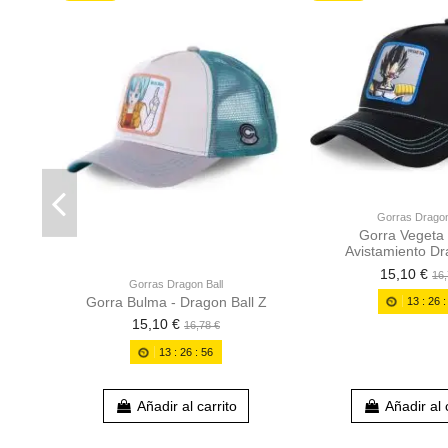
Gorras Dragon
Gorra Vegeta
Avistamiento Dr
15,10 €
16,
Gorras Dragon Ball
Gorra Bulma - Dragon Ball Z
13
:
26
15,10 €
16,78 €
13
:
26
:
55
Añadir al carrito
Añadir al 