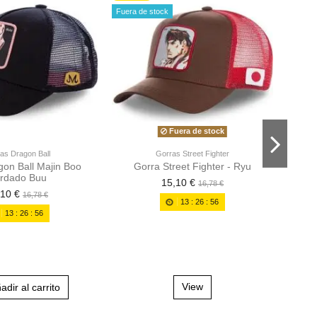
Fuera de stock
Fuera de stock
as Dragon Ball
Gorras Street Fighter
gon Ball Majin Boo
Gorra Street Fighter - Ryu
Gor
rdado Buu
15,10 €
16,78 €
,10 €
16,78 €
13
:
26
:
55
13
:
26
:
55
adir al carrito
View