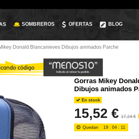
SOMBREROS
OFERTAS
BLOG
AS
Mikey Donald Blancanieves Dibujos animados Parche
Gorras Mikey Donal
Dibujos animados P
En stock
15,52 €
17,24 €
Quedan
19
:
04
:
10