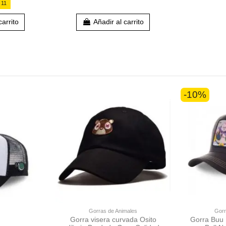
:
10
carrito
Añadir al carrito
-10%
Gorras de Animales
Gorr
Gorra visera curvada Osito
Gorra Buu