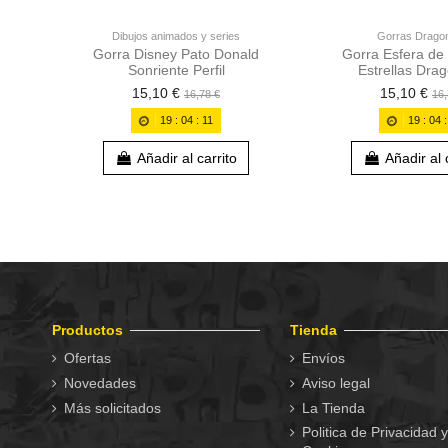
Dibujos animados y series
Gorras Dragon
Gorra Disney Pato Donald
Gorra Esfera de
Sonriente Perfil
Estrellas Drag
15,10 €
15,10 €
16,78 €
16,
19
:
04
:
10
19
:
04
Añadir al carrito
Añadir al 
Productos
Tienda
Ofertas
Envíos
Novedades
Aviso legal
Más solicitados
La Tienda
Politica de Privacidad y