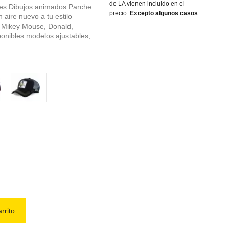
de LA vienen incluido en el
es Dibujos animados Parche.
precio.
Excepto algunos casos
.
aire nuevo a tu estilo
e Mikey Mouse, Donald,
ponibles modelos ajustables,
nche neige
Black Duck
rrito