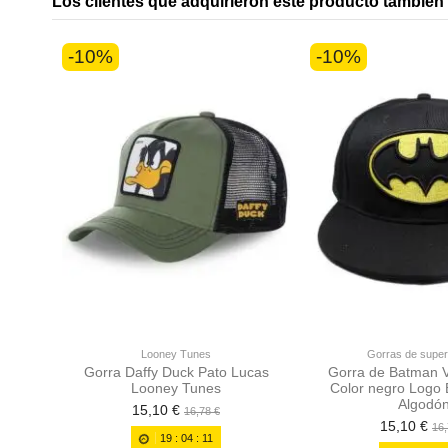
Los clientes que adquirieron este producto tambié
-10%
-10%
Looney Tunes
Gorras de supe
Gorra Daffy Duck Pato Lucas
Gorra de Batman V
Looney Tunes
Color negro Logo
Algodó
15,10 €
16,78 €
15,10 €
16,
19
:
04
:
10