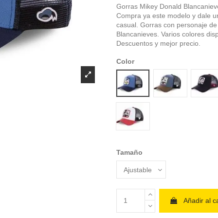
Gorras Mikey Donald Blancaniev
Compra ya este modelo y dale un 
casual. Gorras con personaje d
Blancanieves. Varios colores dis
Descuentos y mejor precio.
Color
Blue Donald Duck
Blue mouse
Bla
White mouse
Tamaño
Añadir al ca