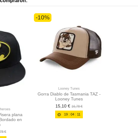
n compraron:
-10%
Looney Tunes
Gorra Diablo de Tasmania TAZ -
Looney Tunes
15,10 €
16,78 €
rheroes
isera plana
19
:
04
:
10
 Bordado en
n
78 €