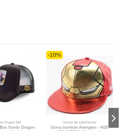
-10%
-10
as Dragon Ball
Gorras de superheroes
 Boo Gordo Dragon
Gorra Ironman Avengers - AGE