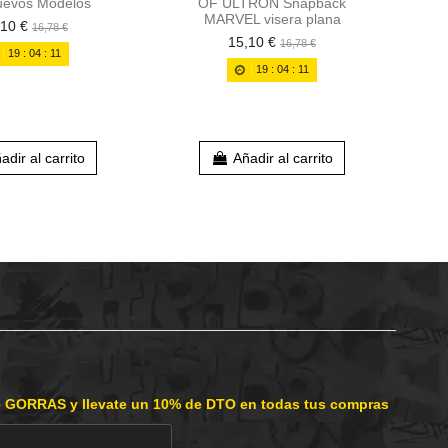
uevos Modelos
OF ULTRON Snapback
MARVEL visera plana
,10 €
16,78 €
15,10 €
16,78 €
Gor
19
:
04
:
10
19
:
04
:
10
adir al carrito
Añadir al carrito
e GORRAS y llevate un 10% de DTO en todas tus compras