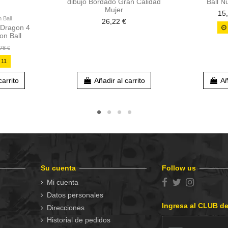
dibujo Bordado Gran Calidad
Ball N
Mujer
15
 Ball
26,22 €
 Dragon 4
on Ball
78 €
:
10
carrito
Añadir al carrito
Añ
Su cuenta
Follow us
Mi cuenta
Datos personales
Ingresa al CLUB d
Direcciones
Historial de pedidos