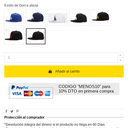
Estilo de Gorra plana
gorra azul logo blanco 5
gorra azul oscura logo blanco
Gorra blanca logo negro 5
gorra negra logo blanco 5
gorra negra logo 
gorra negra logo rojo
gorra negra logo negro
Añadir al carrito
CODIGO "MENOS10" para
10% DTO en primera compra
Protección al comprador
*Devolución integra del dinero si el producto no llega en 60 Días.