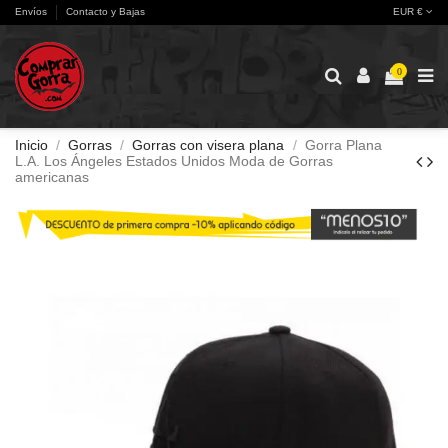
Envíos
Contacto y Bajas
EUR €
0
Inicio
Gorras
Gorras con visera plana
Gorra Plana
L.A. Los Ángeles Estados Unidos Moda de Gorras
americanas