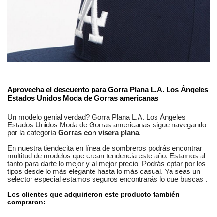
No reviews
Composición
Algodón
Estilos
Informal
Aprovecha el descuento para
Gorra Plana L.A. Los Ángeles
Estados Unidos Moda de Gorras americanas
Genero
Unisex
Un modelo genial verdad?
Gorra Plana L.A. Los Ángeles
Estados Unidos Moda de Gorras americanas
sigue navegando
por la categoría
Gorras con visera plana
.
En nuestra
tiendecita en línea
de
sombreros
podrás encontrar
multitud de modelos
que crean tendencia este año. Estamos
al
tanto
para darte lo mejor y al mejor precio. Podrás optar por los
tipos desde lo más elegante hasta lo más casual. Ya seas
un
selector especial
estamos seguros
encontrarás lo que buscas
.
Los clientes que adquirieron este producto también
compraron: