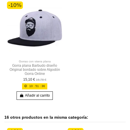
-10%
Gorras con visera plana
Gorra plana Barbudo diseño
Original bordado sobre Algodón
Gorra Online
15,10 €
16,78 €
10
:
51
:
35
Añadir al carrito
16 otros productos en la misma categoría: