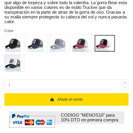
que algo de torpeza y sobre todo la valentía. La gorra Bear esta
disponible en varios colores es de estilo Trucker que da
transpiración en la parte de atras de la gorra de oso. Gracias a
su malla siempre protegerás tu cabeza del sol y nunca pasarás
calor.
Color
DH-X-BK
DH-X-BU
DH-X-GY
DH-X-RD1
DH-X-RD2
DH-X-WE
Añadir al carrito
CODIGO "MENOS10" para
10% DTO en primera compra