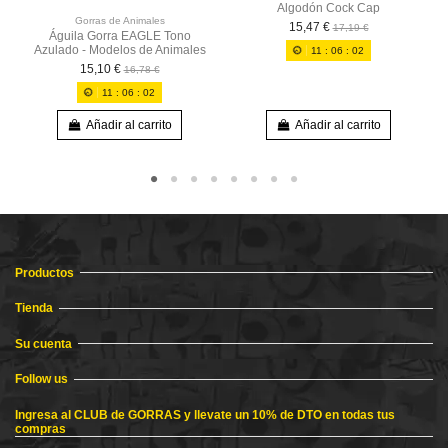
Algodón Cock Cap
Gorras de Animales
15,47 €
17,19 €
Águila Gorra EAGLE Tono
Azulado - Modelos de Animales
11
:
06
:
02
15,10 €
16,78 €
11
:
06
:
02
Añadir al carrito
Añadir al carrito
Productos
Tienda
Su cuenta
Follow us
Ingresa al CLUB de GORRAS y llevate un 10% de DTO en todas tus
compras