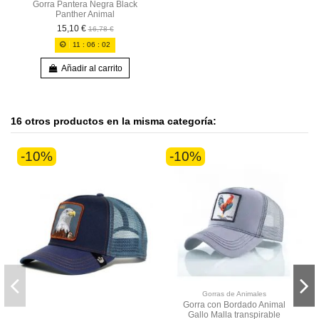
Gorra Pantera Negra Black
Panther Animal
15,10 €
16,78 €
11
:
06
:
02
Añadir al carrito
16 otros productos en la misma categoría:
-10%
-10%
Gorras de Animales
Gorra con Bordado Animal
Gallo Malla transpirable