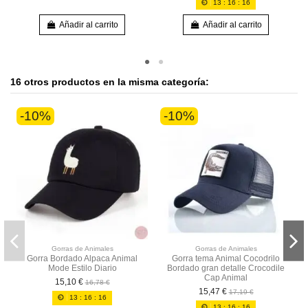
13
:
16
:
16
Añadir al carrito
Añadir al carrito
16 otros productos en la misma categoría:
-10%
-10%
Gorras de Animales
Gorras de Animales
Gorra Bordado Alpaca Animal
Gorra tema Animal Cocodrilo
Mode Estilo Diario
Bordado gran detalle Crocodile
Cap Animal
15,10 €
16,78 €
15,47 €
17,19 €
13
:
16
:
16
13
:
16
:
16