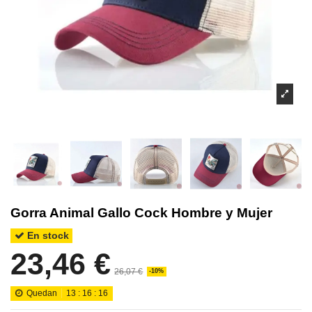
Gorra Animal Gallo Cock Hombre y Mujer
En stock
23,46 €
26,07 €
-10%
Quedan
13
:
16
:
15