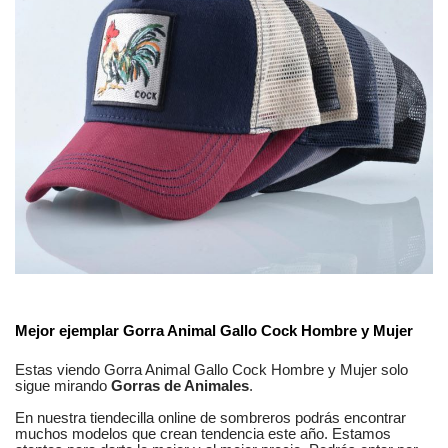
No reviews
Composición
Algodón
Estilos
Animal
Mejor ejemplar
Gorra Animal Gallo Cock Hombre y Mujer
Genero
Unisex
Estas viendo
Gorra Animal Gallo Cock Hombre y Mujer
solo
sigue mirando
Gorras de Animales
.
En nuestra
tiendecilla online
de
sombreros
podrás encontrar
muchos modelos
que crean tendencia este año. Estamos