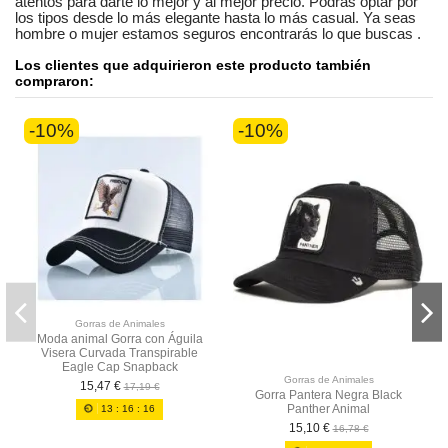
atentos
para darte lo mejor y al mejor precio. Podrás optar por
los tipos desde lo más elegante hasta lo más casual. Ya seas
hombre o mujer
estamos seguros
encontrarás lo que buscas
.
Los clientes que adquirieron este producto también
compraron:
-10%
-10%
Gorras de Animales
Moda animal Gorra con Águila
Visera Curvada Transpirable
Eagle Cap Snapback
Gorras de Animales
15,47 €
17,19 €
Gorra Pantera Negra Black
Panther Animal
13
:
16
:
15
15,10 €
16,78 €