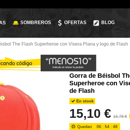
SOMBREROS
OFERTAS
BLOG
AS
isbol The Flash Superheroe con Visera Plana y logo de Flash
Gorra de Béisbol Th
Superheroe con Vise
de Flash
En stock
15,10 €
16,78 €
Quedan
06
:
54
:
47