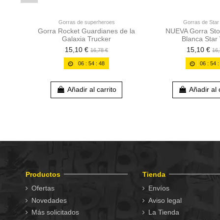
Gorras de superheroes
Gorras de Sta
Gorra Rocket Guardianes de la
NUEVA Gorra Sto
Galaxia Trucker
Blanca Star
15,10 €
15,10 €
16,78 €
16,
06
:
54
:
47
06
:
54
Añadir al carrito
Añadir al 
Productos
Tienda
Ofertas
Envíos
Novedades
Aviso legal
Más solicitados
La Tienda