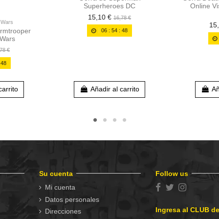
Superheroes DC
Online V
15,10 €
16,78 €
r Wars
15
rmtrooper
06
:
54
:
48
 Wars
78 €
:
48
carrito
Añadir al carrito
Añ
Su cuenta
Follow us
Mi cuenta
Datos personales
Ingresa al CLUB d
Direcciones