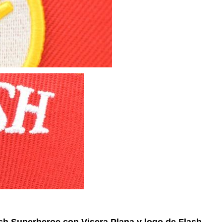
Algodón
Friki
sh Superheroe con Visera Plana y logo de Flash