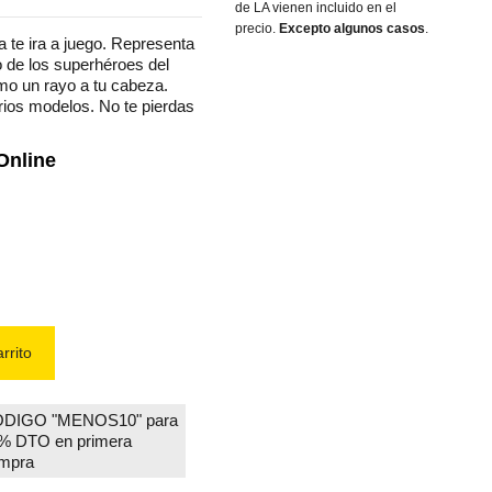
de LA vienen incluido en el
precio.
Excepto algunos casos
.
 te ira a juego. Representa
o de los superhéroes del
o un rayo a tu cabeza.
ios modelos. No te pierdas
Online
rrito
DIGO "MENOS10" para
% DTO en primera
mpra