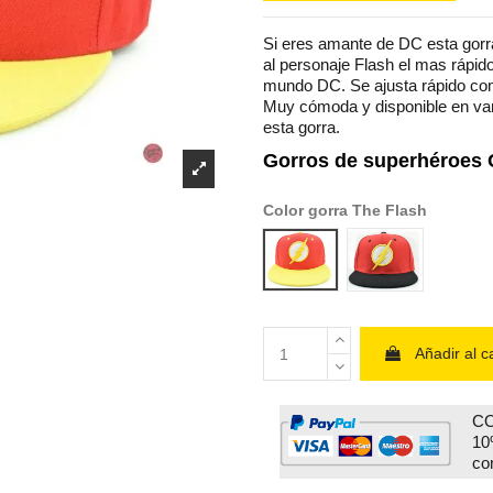
Si eres amante de DC esta gorra
al personaje Flash el mas rápid
mundo DC. Se ajusta rápido com
Muy cómoda y disponible en var
esta gorra.
Gorros de superhéroes 
Color gorra The Flash
Visera amarilla
Visera negra
Añadir al ca
CO
10
co