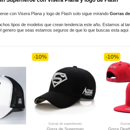
Unisex
eroe con Visera Plana y logo de Flash
solo sigue mirando
Gorras de
chos tipos de modelos
que crean tendencia este año. Estamos
al ta
el genero que seas
estamos seguros
de que lo que buscas esta aqui
-10%
-10%
Gorras de superheroes
Gorras
Gorra de Superman
Gorra Death