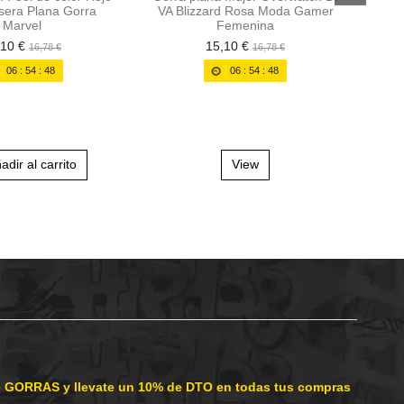
isera Plana Gorra
VA Blizzard Rosa Moda Gamer
Marvel
Femenina
,10 €
15,10 €
16,78 €
16,78 €
Gorr
06
:
54
:
48
06
:
54
:
48
adir al carrito
View
e GORRAS y llevate un 10% de DTO en todas tus compras