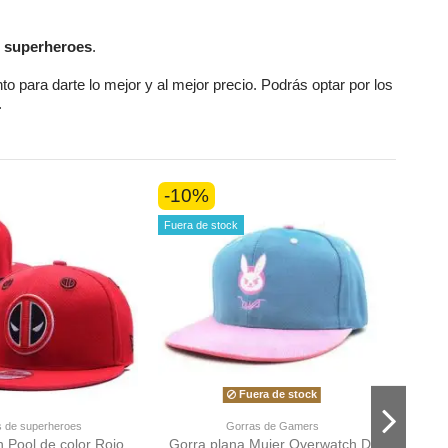
 superheroes
.
nto
para darte lo mejor y al mejor precio. Podrás optar por los
.
-10%
-10
Fuera de stock
Fuera de stock
 de superheroes
Gorras de Gamers
 Pool de color Rojo
Gorra plana Mujer Overwatch D.