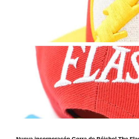
No reviews
Composición
Estilos
Nueva incorporacón
Gorra de Béisbol The Fla