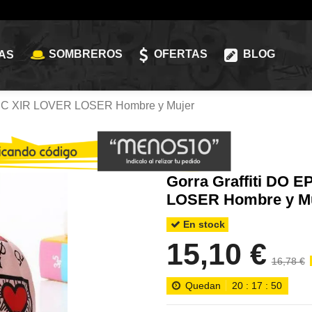
SOMBREROS
OFERTAS
BLOG
AS
EPIC XIR LOVER LOSER Hombre y Mujer
Gorra Graffiti DO 
LOSER Hombre y M
En stock
15,10 €
16,78 €
Quedan
20
:
17
:
47