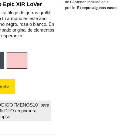
de LA vienen incluido en el
Do Epic XIR LoVer
precio.
Excepto algunos casos
.
catálogo de gorras graffiti
a tu armario en este año.
omo negro, rosa o blanco. En
mpado original de elementos
 esperanza.
gro
Rosa
rrito
DIGO "MENOS10" para
% DTO en primera
mpra