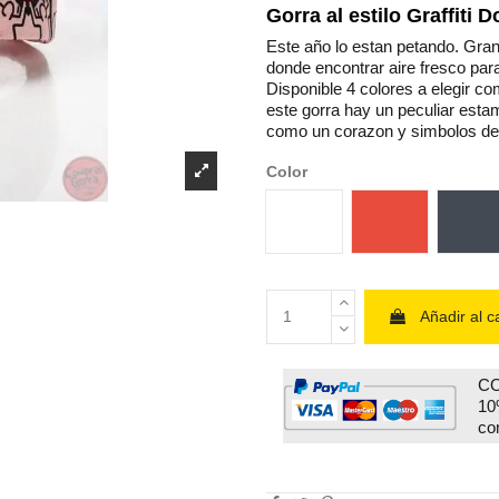
Gorra al estilo Graffiti 
Este año lo estan petando. Gran 
donde encontrar aire fresco par
Disponible 4 colores a elegir c
este gorra hay un peculiar esta
como un corazon y simbolos de
Color
Blanco
Rojo
Ne
Añadir al ca
CO
10
co