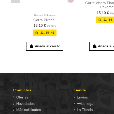
Gorra Visera Plan
Pokemo
15,10 €
16,
Gorras Pokemon
Gorra Pikachu
21
:
55
15,10 €
16,78 €
21
:
55
:
39
Añadir al carrito
Añadir al 
Productos
Tienda
Ofertas
Envíos
Novedades
Aviso legal
Más solicitados
La Tienda