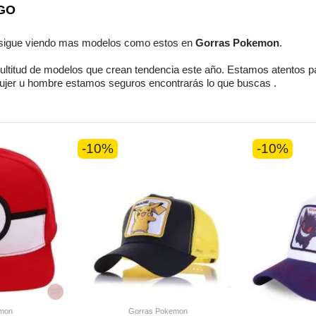
 GO
sigue viendo mas modelos como estos en
Gorras Pokemon
.
ultitud de modelos
que crean tendencia este año. Estamos
atentos
p
ujer u hombre
estamos seguros
encontrarás lo que buscas
.
-10%
-10%
mon
Gorras Pokemon