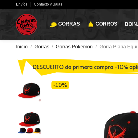
Envíos
Contacto y Bajas
GORRAS
GORROS
BOIN
Inicio
Gorras
Gorras Pokemon
Gorra Plana Equ
-10%