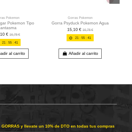
Go
ras Pokemon
Gorras Pokemon
gar Pokemon Tipo
Gorra Psyduck Pokemon Agua
antasma
15,10 €
16,78 €
,10 €
16,78 €
21
:
55
:
40
21
:
55
:
40
adir al carrito
Añadir al carrito
e GORRAS y llevate un 10% de DTO en todas tus compras