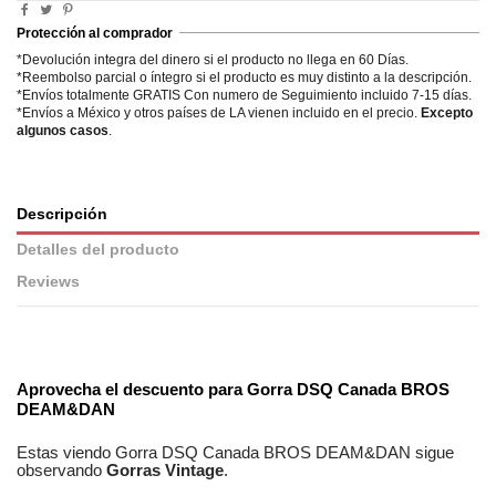
Protección al comprador
*Devolución integra del dinero si el producto no llega en 60 Días.
*Reembolso parcial o íntegro si el producto es muy distinto a la descripción.
*Envíos totalmente GRATIS Con numero de Seguimiento incluido 7-15 días.
*Envíos a México y otros países de LA vienen incluido en el precio.
Excepto
algunos casos
.
Descripción
Detalles del producto
Reviews
No reviews
Composición
Algodón
Estilos
Informal
Aprovecha el descuento para
Gorra DSQ Canada BROS
DEAM&DAN
Genero
Unisex
Estas viendo
Gorra DSQ Canada BROS DEAM&DAN
sigue
observando
Gorras Vintage
.