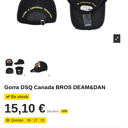
Gorra DSQ Canada BROS DEAM&DAN
En stock
15,10 €
16,78 €
-10%
Quedan
06
:
27
:
10