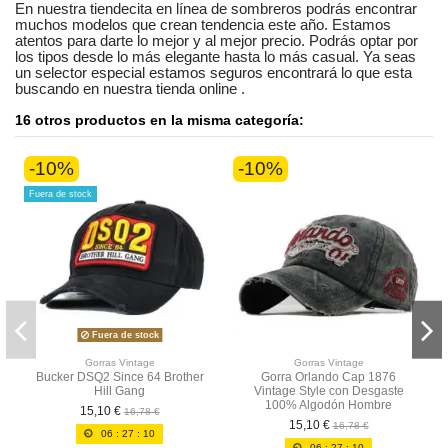
En nuestra
tiendecita en línea
de
sombreros
podrás encontrar
muchos modelos
que crean tendencia este año. Estamos
atentos
para darte lo mejor y al mejor precio. Podrás optar por
los tipos desde lo más elegante hasta lo más casual. Ya seas
un selector especial
estamos seguros
encontrará lo que esta
buscando en nuestra tienda online
.
16 otros productos en la misma categoría:
-10%
-10%
Fuera de stock
Fuera de stock
Gorras Vintage
Gorras Vintage
Bucker DSQ2 Since 64 Brother
Gorra Orlando Cap 1876
Hill Gang
Vintage Style con Desgaste
100% Algodón Hombre
15,10 €
16,78 €
15,10 €
16,78 €
06
:
27
:
10
06
:
27
:
10