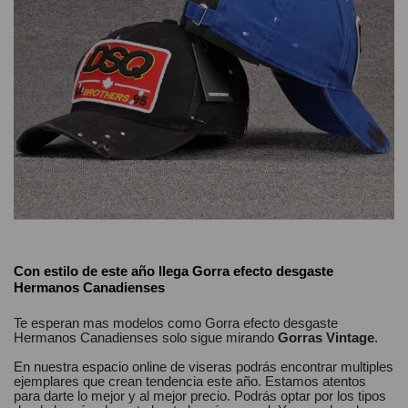
No reviews
Composición
Algodón
Estilos
Informal
Con estilo de este año llega
Gorra efecto desgaste
Hermanos Canadienses
Genero
Unisex
Te esperan mas modelos como
Gorra efecto desgaste
Hermanos Canadienses
solo sigue mirando
Gorras Vintage
.
En nuestra
espacio online
de
viseras
podrás encontrar
multiples
ejemplares
que crean tendencia este año. Estamos
atentos
para darte lo mejor y al mejor precio. Podrás optar por los tipos