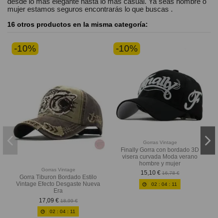
desde lo más elegante hasta lo más casual. Ya seas
hombre o
mujer
estamos seguros
encontrarás lo que buscas
.
16 otros productos en la misma categoría:
-10%
-10%
Gorras Vintage
Finally Gorra con bordado 3D
visera curvada Moda verano
hombre y mujer
Gorras Vintage
15,10 €
16,78 €
Gorra Tiburon Bordado Estilo
Vintage Efecto Desgaste Nueva
02
:
04
:
11
Era
17,09 €
18,99 €
02
:
04
:
10