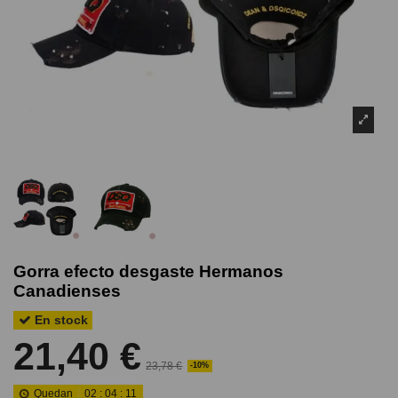
Gorra efecto desgaste Hermanos
Canadienses
En stock
21,40 €
23,78 €
-10%
Quedan
02
:
04
:
10