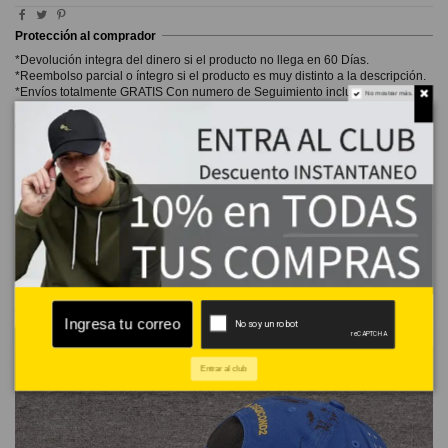
Protección al comprador
*Devolución integra del dinero si el producto no llega en 60 Días.
*Reembolso parcial o íntegro si el producto es muy distinto a la descripción.
*Envíos totalmente GRATIS Con numero de Seguimiento incluido 7-15 días.
No mostrar más.
*Envíos a México y otros países de LA vienen incluido en el precio.
Excepto
algunos casos
.
Descripción
Detalles del producto
Reviews
Gorra efecto desgastado bordado
Entrar al club