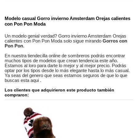
No reviews
Composición
Acrílico
Estilos
Informal
Modelo casual
Gorro invierno Amsterdam Orejas calientes
con Pon Pon Moda
Genero
Femenino
Un modelo genial verdad?
Gorro invierno Amsterdam Orejas
calientes con Pon Pon Moda
solo sigue mirando
Gorros con
Pon Pon
.
En nuestra
tiendecilla online
de
sombreros
podrás encontrar
muchos tipos de modelos
que crean tendencia este año.
Estamos
al loro
para darte lo mejor y al mejor precio. Podrás
optar por los tipos desde lo más elegante hasta lo más casual.
Ya seas
del genero que seas
estamos seguros
de que lo que
buscas esta aqui
.
Los clientes que adquirieron este producto también
compraron: