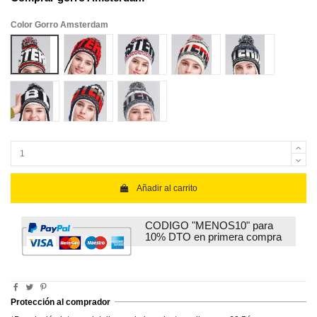
Color Gorro Amsterdam
1
2
3
4
5
6
7
8
Añadir al carrito
CODIGO "MENOS10" para
10% DTO en primera compra
Protección al comprador