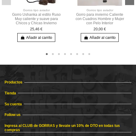
Gorros tipo aviador
Gorros tipo aviador
Gorro Ushanka al estilo Ruso
Gorro para invierno Caliente
Muy caliente y suave para
con Cuadros Hombre y Mujer
Chicos y Chicas Invierno
con Pelo Interior
25,46 €
20,00 €
Añadir al carrito
Añadir al carrito
Productos
Tienda
Su cuenta
Follow us
Ingresa al CLUB de GORRAS y llevate un 10% de DTO en todas tus
compras