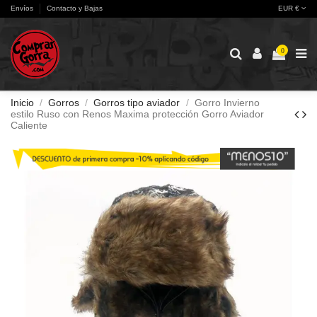
Envíos
Contacto y Bajas
EUR €
0
Inicio
Gorros
Gorros tipo aviador
Gorro Invierno
estilo Ruso con Renos Maxima protección Gorro Aviador
Caliente