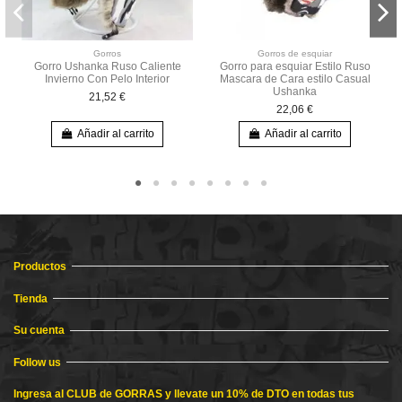
Gorros
Gorros de esquiar
Gorro Ushanka Ruso Caliente
Gorro para esquiar Estilo Ruso
Invierno Con Pelo Interior
Mascara de Cara estilo Casual
Ushanka
21,52 €
22,06 €
Añadir al carrito
Añadir al carrito
Productos
Tienda
Su cuenta
Follow us
Ingresa al CLUB de GORRAS y llevate un 10% de DTO en todas tus