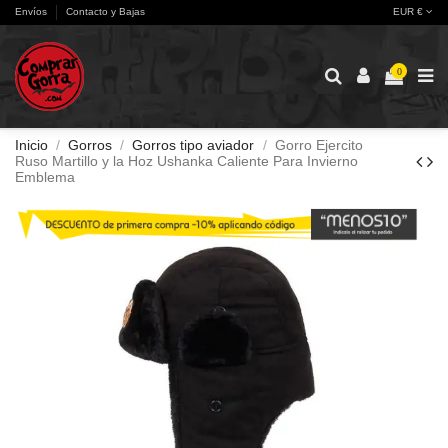
Envíos
Contacto y Bajas
EUR €
0
Inicio
Gorros
Gorros tipo aviador
Gorro Ejercito
Ruso Martillo y la Hoz Ushanka Caliente Para Invierno
Emblema