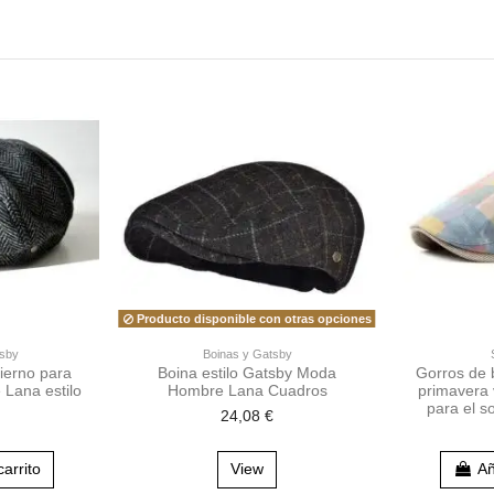
Producto disponible con otras opciones
tsby
Boinas y Gatsby
vierno para
Boina estilo Gatsby Moda
Gorros de 
Lana estilo
Hombre Lana Cuadros
primavera v
para el s
24,08 €
carrito
View
Añ