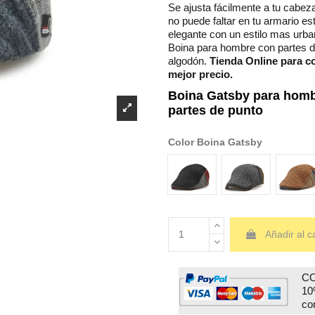
Se ajusta fácilmente a tu cabez
no puede faltar en tu armario e
elegante con un estilo mas urb
Boina para hombre con partes d
algodón.
Tienda Online para c
mejor precio.
Boina Gatsby para homb
partes de punto
Color Boina Gatsby
Negra 18
gris oscuro 18
mar
Añadir al ca
CO
10
co