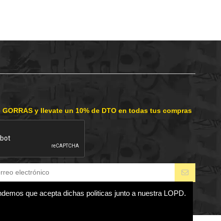
e GORRAS y llevate un 10% de DTO en todas tus compras
endemos que acepta dichas politicas junto a nuestra LOPD.