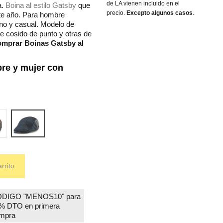
de LA vienen incluido en el
a.
Boina al estilo Gatsby
que
precio.
Excepto algunos casos
.
ste año. Para hombre
ano y casual. Modelo de
e cosido de punto y otras de
omprar Boinas Gatsby al
re y mujer con
ron 18
azul 18
rrito
DIGO "MENOS10" para
% DTO en primera
mpra