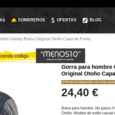
SOMBREROS
OFERTAS
BLOG
AS
ombre Gatsby Boina Original Otoño Capa de Punto
Gorra para hombre 
Original Otoño Capa
Producto disponible con otras opci
24,40 €
Boina para hombre. No pases fri
Otoño. Modelo de estilo casual