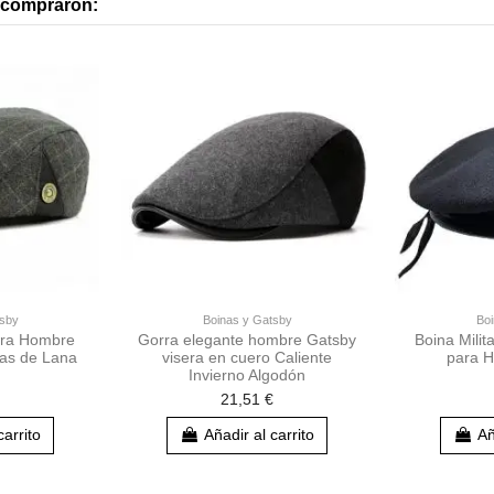
n compraron:
Entrar al club
tsby
Boinas y Gatsby
Boi
ara Hombre
Gorra elegante hombre Gatsby
Boina Mili
as de Lana
visera en cuero Caliente
para H
Invierno Algodón
21,51 €
carrito
Añadir al carrito
Añ