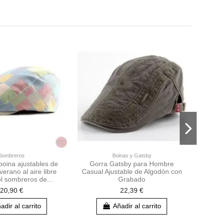
Sombreros
Boinas y Gatsby
boina ajustables de
Gorra Gatsby para Hombre
G
erano al aire libre
Casual Ajustable de Algodón con
Al
ol sombreros de...
Grabado
20,90 €
22,39 €
adir al carrito
Añadir al carrito