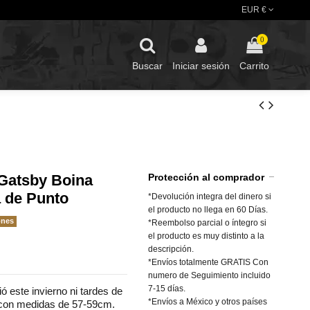
EUR €
0
Buscar
Iniciar sesión
Carrito
Gatsby Boina
Protección al comprador
 de Punto
*Devolución integra del dinero si
el producto no llega en 60 Días.
ones
*Reembolso parcial o íntegro si
el producto es muy distinto a la
descripción.
*Envíos totalmente GRATIS Con
numero de Seguimiento incluido
7-15 días.
ó este invierno ni tardes de
*Envíos a México y otros países
 con medidas de 57-59cm.