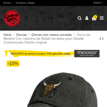
Envíos
Contacto y Bajas
EUR €
0
Inicio
Gorras
Gorras con visera curvada
Gorra de
Béisbol Con calavera de Búfalo bordado gran Detalle
Customizada Diseño original
-10%