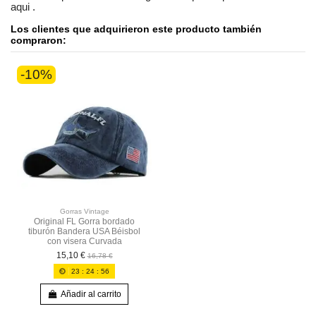
aqui
.
Los clientes que adquirieron este producto también
compraron:
-10%
Gorras Vintage
Original FL Gorra bordado
tiburón Bandera USA Béisbol
con visera Curvada
15,10 €
16,78 €
23
:
24
:
55
Añadir al carrito