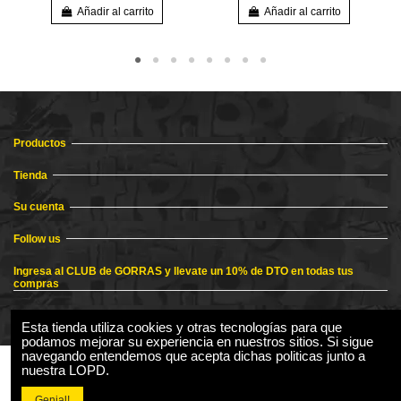
Añadir al carrito
Añadir al carrito
Productos
Tienda
Su cuenta
Follow us
Ingresa al CLUB de GORRAS y llevate un 10% de DTO en todas tus
compras
Esta tienda utiliza cookies y otras tecnologías para que
podamos mejorar su experiencia en nuestros sitios. Si sigue
navegando entendemos que acepta dichas politicas junto a
nuestra LOPD.
Genial!