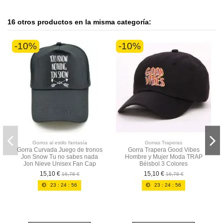
16 otros productos en la misma categoría:
-10%
-10%
Gorros al estilo fantasía
Gorras Traperas
Gorra Curvada Juego de tronos
Gorra Trapera Good Vibes
Jon Snow Tu no sabes nada
Hombre y Mujer Moda TRAP
Jon Nieve Unisex Fan Cap
Béisbol 3 Colores
15,10 €
15,10 €
16,78 €
16,78 €
23
:
24
:
56
23
:
24
:
56