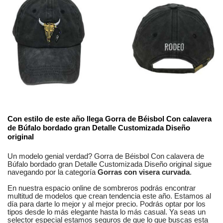
No reviews
Composición
Algodón
Estilos
Informal
Con estilo de este año llega
Gorra de Béisbol Con calavera
de Búfalo bordado gran Detalle Customizada Diseño
Genero
Unisex
original
Un modelo genial verdad?
Gorra de Béisbol Con calavera de
Búfalo bordado gran Detalle Customizada Diseño original
sigue
navegando por la categoría
Gorras con visera curvada
.
En nuestra
espacio online
de
sombreros
podrás encontrar
multitud de modelos
que crean tendencia este año. Estamos
al
día
para darte lo mejor y al mejor precio. Podrás optar por los
tipos desde lo más elegante hasta lo más casual. Ya seas
un
selector especial
estamos seguros
de que lo que buscas esta