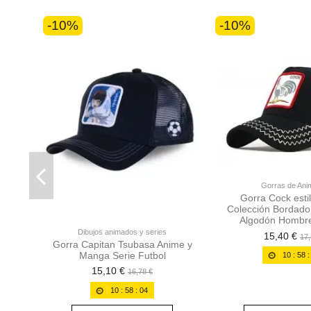
-10%
-10%
Gorras de Ani
Gorra Cock esti
Colección Bordado 
Algodón Hombre
Dibujos animados y series
15,40 €
17,
Gorra Capitan Tsubasa Anime y
Manga Serie Futbol
10
:
58
15,10 €
16,78 €
10
:
58
:
02