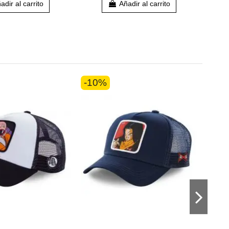
adir al carrito
Añadir al carrito
-10%
-10
Gorr