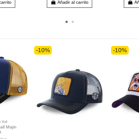
carrito
Añadir al carrito
Añ
-10%
-10%
 Ball
ll Majin
A