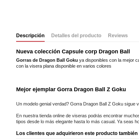
Descripción
Detalles del producto
Reviews
Nueva colección Capsule corp Dragon Ball
Gorras de Dragon Ball Goku
ya disponibles con la mejor ca
con la visera plana disponible en varios colores
No reviews
Composición
Estilos
Mejor ejemplar
Gorra Dragon Ball Z Goku
Genero
Un modelo genial verdad?
Gorra Dragon Ball Z Goku
sigue 
En nuestra
tienda online
de
viseras
podrás encontrar
muchos
tipos desde lo más elegante hasta lo más casual. Ya seas
h
Los clientes que adquirieron este producto tambié