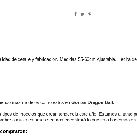
lidad de detalle y fabricación. Medidas 55-60cm Ajustable. Hecha de 
Algodón
Friki
Unisex
viendo mas modelos como estos en
Gorras Dragon Ball
.
 tipos de modelos
que crean tendencia este año. Estamos
al tanto
p
ombre o mujer
estamos seguros
encontrará lo que esta buscando en 
n compraron: