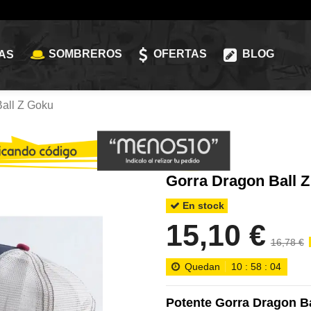
SOMBREROS
OFERTAS
BLOG
AS
all Z Goku
Gorra Dragon Ball 
En stock
15,10 €
16,78 €
Quedan
10
:
58
:
02
Potente Gorra Dragon Ba