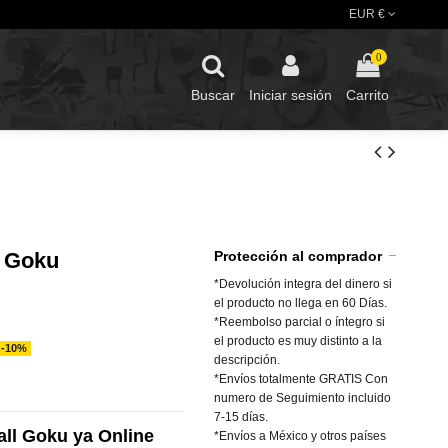
EUR €
0
Buscar
Iniciar sesión
Carrito
Z Goku
Protección al comprador
*Devolución integra del dinero si
el producto no llega en 60 Días.
*Reembolso parcial o íntegro si
el producto es muy distinto a la
-10%
descripción.
*Envíos totalmente GRATIS Con
numero de Seguimiento incluido
7-15 días.
ll Goku ya Online
*Envíos a México y otros países