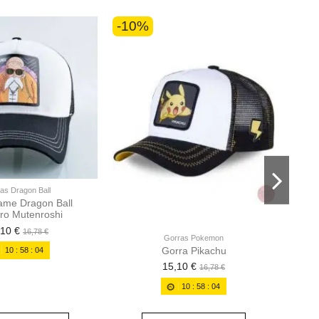
-10%
-10
as Dragon Ball
ame Dragon Ball
Gorr
ro Mutenroshi
,10 €
16,78 €
Gorras Pokemon
Gorra Pikachu
10
:
58
:
02
15,10 €
16,78 €
10
:
58
:
02