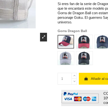
Si eres fan de la serie de Drag
que te encantará este modelo par
Gorra de Dragon Ball con estam
personaje Goku. El guerrero Sa
universo.
Gorra Dragon Ball
rojo 1
rojo 2
azu
gris
negra
Añadir al ca
CO
10
co