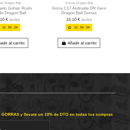
as Dragon Ball
Gorras Dragon Ball
uelo Gohan Roshi
Gorra C17 Androide DR Gero
o Dragon Ball
Dragon Ball Gorras
,10 €
15,10 €
16,78 €
16,78 €
10
:
58
:
03
10
:
58
:
03
adir al carrito
Añadir al carrito
e GORRAS y llevate un 10% de DTO en todas tus compras