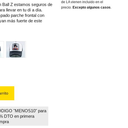
de LA vienen incluido en el
on Ball Z estamos seguros de
precio.
Excepto algunos casos
.
a llevar en tu dí a día.
pado parche frontal con
yan más fuerte de este
l
blanca
rrito
DIGO "MENOS10" para
% DTO en primera
mpra