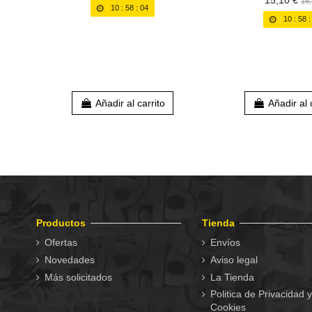
15,10 €
16,
10
:
58
:
03
10
:
58
Añadir al carrito
Añadir al 
Productos
Tienda
Ofertas
Envíos
Novedades
Aviso legal
Más solicitados
La Tienda
Politica de Privacidad y
Cookies