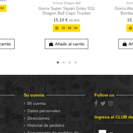
78 €
Gorras Dragon Ball
Gorr
Gorra Super Sayan Goku SS1
Gorra Ab
:
03
Dragon Ball Caps Trucker
Bordad
15,10 €
15
16,78 €
10
:
58
:
03
carrito
Añadir al carrito
Añ
Su cuenta
Follow us
Mi cuenta
Datos personales
Ingresa al CLUB d
Direcciones
Historial de pedidos
Seguimiento de pedidos de