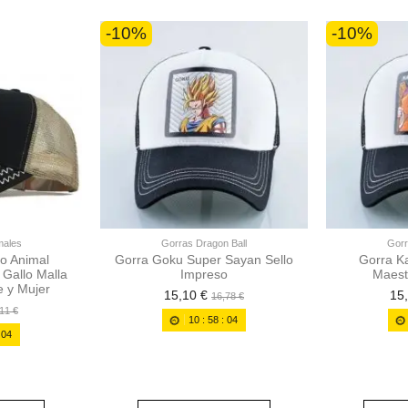
-10%
-10%
males
Gorras Dragon Ball
Gorr
lo Animal
Gorra Goku Super Sayan Sello
Gorra K
Gallo Malla
Impreso
Maest
 y Mujer
15,10 €
15
16,78 €
11 €
10
:
58
:
02
:
02