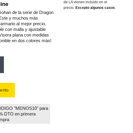
de LA vienen incluido en el
ine
precio.
Excepto algunos casos
.
Gohan de la serie de Dragon
. Este y muchos más
armario al mejor precio.
le con malla y ajustable
 Visera plana con medidas
onible en dos colores más!
gro
rrito
DIGO "MENOS10" para
% DTO en primera
mpra