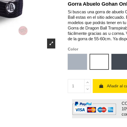
Gorra Abuelo Gohan Onl
Si buscas una gorra de abuelo 
Ball estas en el sitio adecuado
modelos que podrás tener en tu 
Gorra de Dragon Ball Transpirab
fácilmente gracias as u correa.
de la gorra de 55-60cm. Ya disp
Color
Gris
Blanco
Ne
Añadir al ca
CO
10
co