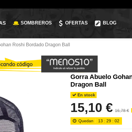
SOMBREROS
OFERTAS
BLOG
AS
Gohan Roshi Bordado Dragon Ball
Gorra Abuelo Goha
Dragon Ball
En stock
15,10 €
16,78 €
Quedan
13
:
29
:
00