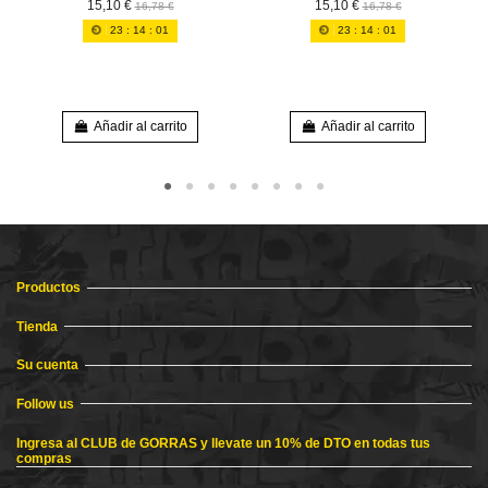
15,10 €
15,10 €
16,78 €
16,78 €
23
:
14
:
01
23
:
14
:
01
Añadir al carrito
Añadir al carrito
Productos
Tienda
Su cuenta
Follow us
Ingresa al CLUB de GORRAS y llevate un 10% de DTO en todas tus
compras