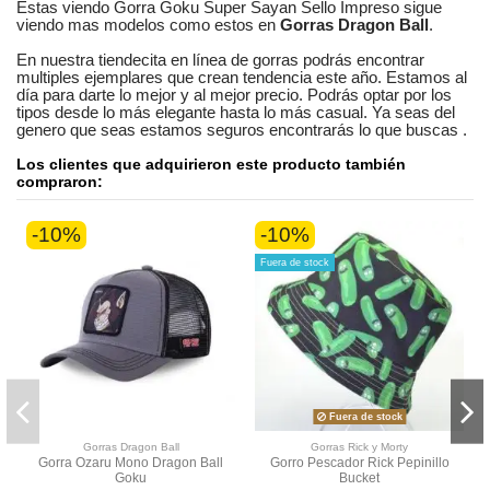
Estas viendo
Gorra Goku Super Sayan Sello Impreso
sigue
viendo mas modelos como estos en
Gorras Dragon Ball
.
En nuestra
tiendecita en línea
de
gorras
podrás encontrar
multiples ejemplares
que crean tendencia este año. Estamos
al
día
para darte lo mejor y al mejor precio. Podrás optar por los
tipos desde lo más elegante hasta lo más casual. Ya seas
del
genero que seas
estamos seguros
encontrarás lo que buscas
.
Los clientes que adquirieron este producto también
compraron:
-10%
-10%
Fuera de stock
Fuera de stock
Gorras Dragon Ball
Gorras Rick y Morty
Gorra Ozaru Mono Dragon Ball
Gorro Pescador Rick Pepinillo
Goku
Bucket