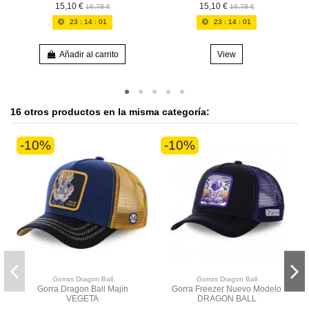
15,10 €
15,10 €
16,78 €
16,78 €
23
:
14
:
00
23
:
14
:
00
Añadir al carrito
View
16 otros productos en la misma categoría:
-10%
-10%
Gorras Dragon Ball
Gorras Dragon Ball
Gorra Dragon Ball Majin
Gorra Freezer Nuevo Modelo
VEGETA
DRAGON BALL