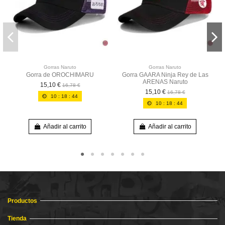
Gorras Naruto
Gorras Naruto
Gorra de OROCHIMARU
Gorra GAARA Ninja Rey de Las
ARENAS Naruto
15,10 €
16,78 €
15,10 €
16,78 €
10
:
18
:
44
10
:
18
:
44
Añadir al carrito
Añadir al carrito
Productos
Tienda