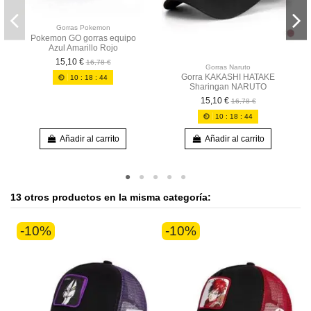
Gorras Pokemon
Pokemon GO gorras equipo
Azul Amarillo Rojo
15,10 €
16,78 €
Gorras Naruto
Gorra KAKASHI HATAKE
10
:
18
:
43
Sharingan NARUTO
15,10 €
16,78 €
10
:
18
:
43
Añadir al carrito
Añadir al carrito
13 otros productos en la misma categoría:
-10%
-10%