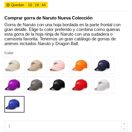
Quedan
10
:
18
:
43
Comprar gorra de Naruto Nueva Colección
Gorra de Naruto con una hoja bordada en la parte frontal con
gran detalle. Elige tu color preferido y combina como quieras
esta gorra de la hoja ninja de Naruto con una sudadera o
camiseta favorita. Tenemos un gran catálogo de gorras de
animes incluidos Naruto y Dragon Ball.
Color
Beige
Khaki black
Pink black
Orange white
Navy blue
purple white
gray white
black
red white
white
Royal blue white