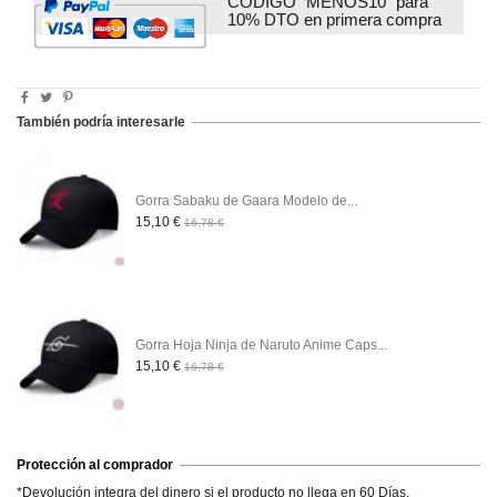
CODIGO "MENOS10" para
10% DTO en primera compra
También podría interesarle
Gorra Sabaku de Gaara Modelo de...
15,10 €
16,78 €
Gorra Hoja Ninja de Naruto Anime Caps...
15,10 €
16,78 €
Protección al comprador
*Devolución integra del dinero si el producto no llega en 60 Días.