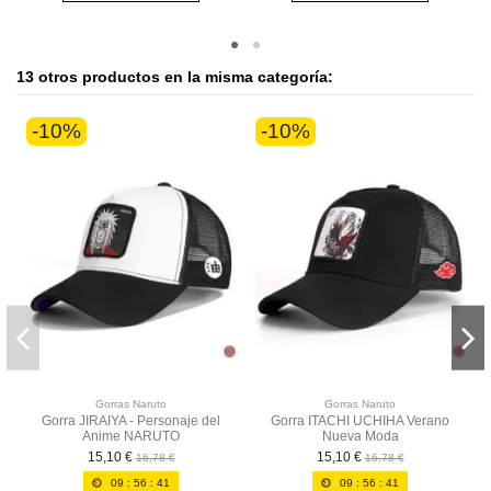
13 otros productos en la misma categoría:
-10%
-10%
Gorras Naruto
Gorras Naruto
Gorra JIRAIYA - Personaje del
Gorra ITACHI UCHIHA Verano
Anime NARUTO
Nueva Moda
15,10 €
15,10 €
16,78 €
16,78 €
09
:
56
:
40
09
:
56
:
40