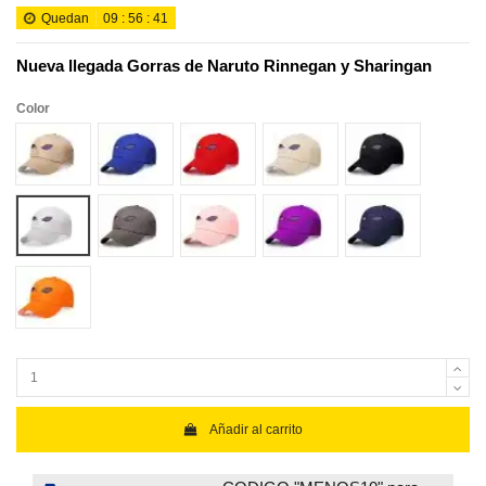
Quedan
09
:
56
:
40
Nueva llegada Gorras de Naruto Rinnegan y Sharingan
Color
Khaki
Royal blue
Red
Beige
black
white
gray
Pink
purple
Navy Blue
Orange
Añadir al carrito