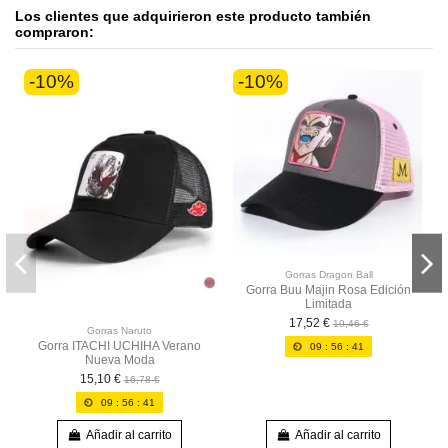
Los clientes que adquirieron este producto también
compraron:
-10%
-10%
Gorras Dragon Ball
Gorra Buu Majin Rosa Edición
Limitada
17,52 €
19,46 €
Gorras Naruto
Gorra ITACHI UCHIHA Verano
09
:
56
:
40
Nueva Moda
15,10 €
16,78 €
09
:
56
:
40
Añadir al carrito
Añadir al carrito