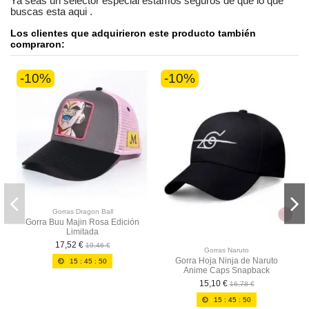
Ya seas
un selector especial
estamos seguros
de que lo que
buscas esta aqui
.
Los clientes que adquirieron este producto también
compraron:
-10%
-10%
Gorras Dragon Ball
Gorra Buu Majin Rosa Edición
Limitada
17,52 €
19,46 €
Gorras Naruto
Gorra Hoja Ninja de Naruto
15
:
45
:
49
Anime Caps Snapback
15,10 €
16,78 €
15
:
45
:
50