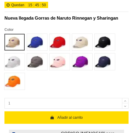
Quedan
15
:
45
:
49
Nueva llegada Gorras de Naruto Rinnegan y Sharingan
Color
Khaki
Royal blue
Red
Beige
black
white
gray
Pink
purple
Navy Blue
Orange
Añadir al carrito