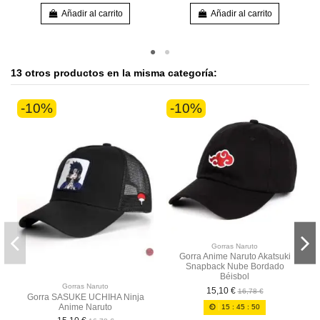
Añadir al carrito
Añadir al carrito
13 otros productos en la misma categoría:
-10%
-10%
Gorras Naruto
Gorra Anime Naruto Akatsuki
Snapback Nube Bordado
Béisbol
Gorras Naruto
15,10 €
16,78 €
Gorra SASUKE UCHIHA Ninja
Anime Naruto
15
:
45
:
50