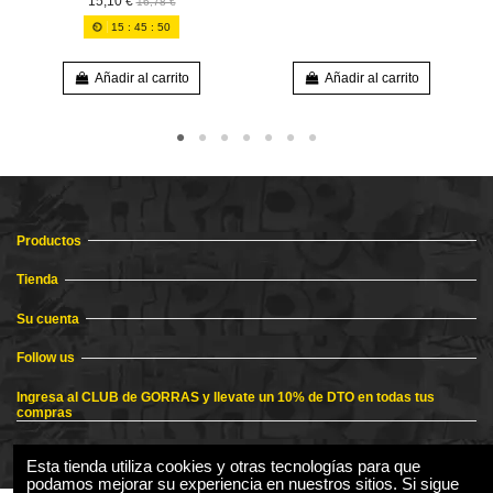
15,10 €
16,78 €
15
:
45
:
50
Añadir al carrito
Añadir al carrito
Productos
Tienda
Su cuenta
Follow us
Ingresa al CLUB de GORRAS y llevate un 10% de DTO en todas tus
compras
Esta tienda utiliza cookies y otras tecnologías para que
podamos mejorar su experiencia en nuestros sitios. Si sigue