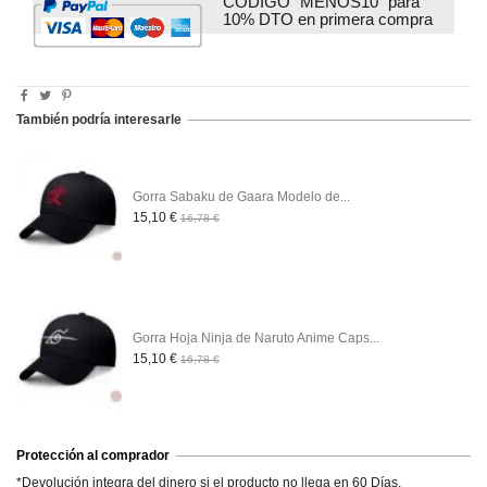
CODIGO "MENOS10" para
10% DTO en primera compra
También podría interesarle
Gorra Sabaku de Gaara Modelo de...
15,10 €
16,78 €
Gorra Hoja Ninja de Naruto Anime Caps...
15,10 €
16,78 €
Protección al comprador
*Devolución integra del dinero si el producto no llega en 60 Días.